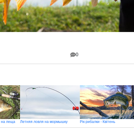
0
 на леща
Летняя ловля на мормышку
Рік рибалки - Квітень