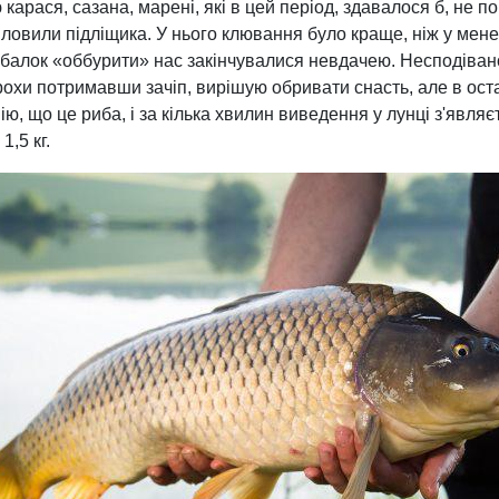
арася, сазана, марені, які в цей період, здавалося б, не по
 ловили підліщика. У нього клювання було краще, ніж у мене
ибалок «оббурити» нас закінчувалися невдачею. Несподівано
охи потримавши зачіп, вирішую обривати снасть, але в остан
ю, що це риба, і за кілька хвилин виведення у лунці з'явл
1,5 кг.