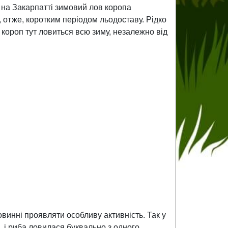
 на Закарпатті зимовий лов коропа
, отже, коротким періодом льодоставу. Рідко
к короп тут ловиться всю зиму, незалежно від
овинні проявляти особливу активність. Так у
, і риба ловилася буквально з одного