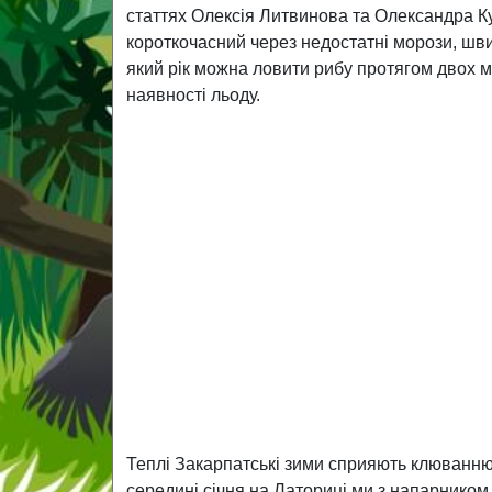
статтях Олексія Литвинова та Олександра Ку
короткочасний через недостатні морози, швид
який рік можна ловити рибу протягом двох мі
наявності льоду.
Теплі Закарпатські зими сприяють клюванню к
середині січня на Латориці ми з напарником