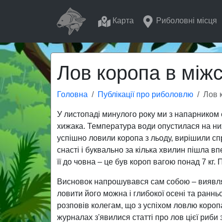
Карта
Риболовні місця
Лов коропа в між
Головна
Публікації про риболовлю
Лов 
У листопаді минулого року ми з напарником
хижака. Температура води опустилася на ни
успішно ловили коропа з льоду, вирішили сп
снасті і буквально за кілька хвилин пішла в
її до човна – це був короп вагою понад 7 кг.
Висновок напрошувався сам собою – виявляєт
ловити його можна і глибокої осені та ранньо
розповів колегам, що з успіхом ловлю короп
журналах з'явилися статті про лов цієї риби 