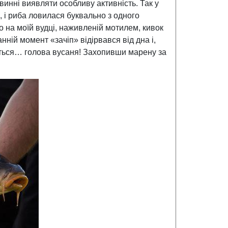
винні виявляти особливу активність. Так у
, і риба ловилася буквально з одного
 на моїй вудці, наживленій мотилем, кивок
ній момент «зачіп» відірвався від дна і,
яється… голова вусаня! Захопивши марену за