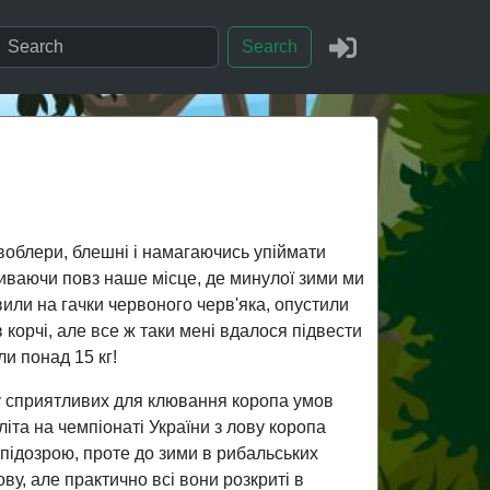
Search
воблери, блешні і намагаючись упіймати
иваючи повз наше місце, де минулої зими ми
или на гачки червоного черв'яка, опустили
 корчі, але все ж таки мені вдалося підвести
ли понад 15 кг!
гу сприятливих для клювання коропа умов
літа на чемпіонаті України з лову коропа
 підозрою, проте до зими в рибальських
ву, але практично всі вони розкриті в