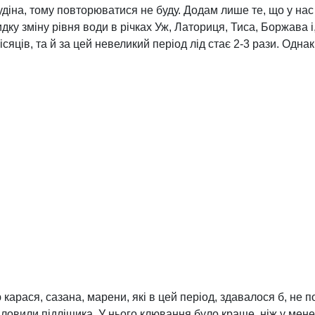
діна, тому повторюватися не буду. Додам лише те, що у нас
ку зміну рівня води в річках Уж, Латориця, Тиса, Боржава і
сяців, та й за цей невеликий період лід стає 2-3 рази. Одна
арася, сазана, марени, які в цей період, здавалося б, не п
 ловили підліщика. У нього клювання було краще, ніж у мене