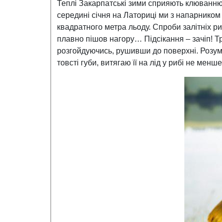
Теплі Закарпатські зими сприяють клюванню к
середині січня на Латориці ми з напарником
квадратного метра льоду. Спроби залітніх р
плавно пішов нагору… Підсікання – зачіп! Тр
розгойдуючись, рушивши до поверхні. Розумі
товсті губи, витягаю її на лід у рибі не менше 