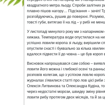
квадратного метра льоду. Спроби залітних р
плавно пішов нагору… Підсікання – зачіп! Тр
розгойдуючись, рушив до поверхні. Розумію,
товсті губи, витягаю її на лід – у рибі не менш
У листопаді минулого року ми з напарником
хижака. Температура води опустилася на ни
успішно ловили коропа зі льоду, вирішили с
опустили снасті і буквально за кілька хвили
вдалося підвести її до човна – це був короп 
Висновок напрошувався сам собою – виявляєт
ловити його можна і глибокої осені та ранньо
розповів колегам, що з успіхом ловлю короп
журналах з'явилися статті про лов цієї риби 
Олексія Литвинова та Олександра Кудіна, то
через недостатні морози, швидку зміну рівня
ловити рибу протягом двох місяців, та й за ц