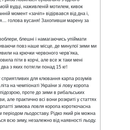
моїй вудці, наживленій мотилем, кивок
ній момент «зачіп» відірвався від дна і,
ться… голова вусаня! Захопивши марену за
воблери, блешні і намагаючись упіймати
иваючи повз наше місце, де минулої зими ми
ивили на крючки червоного черв'яка,
вила піти в корчі, але все ж таки мені
два з яких потягли понад 15 кг!
гу сприятливих для клювання карпа розумів
літа на чемпіонаті України зі лову коропа
 підозрою, проте до зими в рибальських
ви, але практично всі вони розкриті у статтях
арпатті зимова ловля коропа короткочасна
м періодом льодоставу. Рідко який рік можна
ься всю зиму, незалежно від наявності льоду.