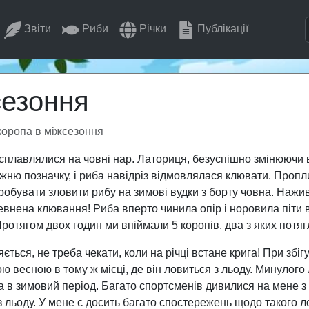
Звіти
Риби
Річки
Публікації
сезоння
коропа в міжсезоння
 сплавлялися на човні нар. Латориця, безуспішно змінюючи 
жню позначку, і риба навідріз відмовлялася клювати. Пропл
робувати зловити рибу на зимові вудки з борту човна. Нажив
певнена клювання! Риба вперто чинила опір і норовила піти в
 Протягом двох годин ми впіймали 5 коропів, два з яких потяг
ься, не треба чекати, коли на річці встане крига! При збі
ю весною в тому ж місці, де він ловиться з льоду. Минулого 
а в зимовий період. Багато спортсменів дивилися на мене з
з льоду. У мене є досить багато спостережень щодо такого ло