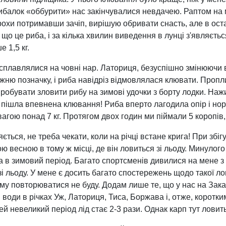
ибалок «оббурити» нас закінчувалися невдачею. Раптом на 
охи потримавши зачіп, вирішую обривати снасть, але в остан
 що це риба, і за кілька хвилин виведення в лунці з'являє
е 1,5 кг.
 сплавлялися на човні нар. Латориця, безуспішно змінюючи 
жню позначку, і риба навідріз відмовлялася клювати. Пропл
пробувати зловити рибу на зимові удочки з борту лодки. Наж
н пішла впевнена клювання! Риба вперто лагодила опір і норо
вагою понад 7 кг. Протягом двох годин ми піймали 5 коропів, 
ься, не треба чекати, коли на річці встане крига! При збі
ю весною в тому ж місці, де він ловиться зі льоду. Минулого 
а в зимовий період. Багато спортсменів дивилися на мене з
зі льоду. У мене є досить багато спостережень щодо такої ло
му повторюватися не буду. Додам лише те, що у нас на Зак
 води в річках Уж, Латориця, Тиса, Боржава і, отже, коротки
ей невеликий період лід стає 2-3 рази. Однак карп тут ловит