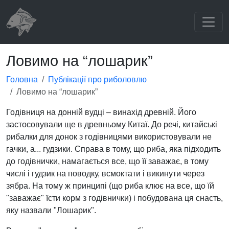
Ловимо на “лошарик”
Головна
Публікації про риболовлю
Ловимо на “лошарик”
Годівниця на донній вудці – винахід древній. Його
застосовували ще в древньому Китаї. До речі, китайські
рибалки для донок з годівницями використовували не
гачки, а... гудзики. Справа в тому, що риба, яка підходить
до годівнички, намагається все, що її заважає, в тому
числі i гудзик на поводку, всмоктати i викинути через
зябра. На тому ж принципі (що риба клює на все, що їй
"заважає" їсти корм з годівнички) і побудована ця снасть,
яку назвали "Лошарик".