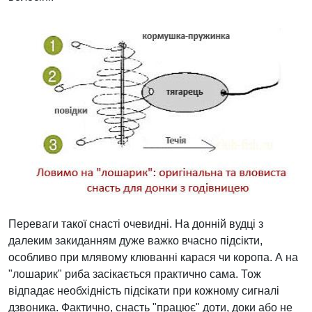
Переваги такої снасті очевидні. На донній вудці з
далеким закиданням дуже важко вчасно підсікти,
особливо при млявому клюванні карася чи коропа. А на
"лошарик" риба засікається практично сама. Тож
відпадає необхідність підсікати при кожному сигналі
дзвоника. Фактично, снасть "працює" доти, доки або не