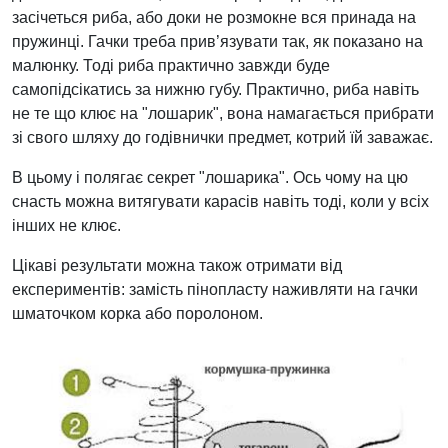
засічеться риба, або доки не розмокне вся принада на
пружинці. Гачки треба прив’язувати так, як показано на
малюнку. Тоді риба практично завжди буде
самопідсікатись за нижню губу. Практично, риба навіть
не те що клює на "лошарик", вона намагається прибрати
зі свого шляху до годівнички предмет, котрий їй заважає.
В цьому i полягає секрет "лошарика". Ось чому на цю
снасть можна витягувати карасів навіть тоді, коли у всіх
інших не клює.
Цікаві результати можна також отримати від
експериментів: замість пінопласту наживляти на гачки
шматочком корка або поролоном.