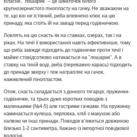
Власне, "лошарик" – це шматочок білого
крупнозернистого пінопласту на гачку. Не зважаючи на
те, що він не їстівний, риба впевнено клює на цю
принаду, яка стоїть їй на заваді перед годівничкою.
Ловлять на цю снасть як на ставках, озерах, так і на
ріках. На течії її використання навіть ефективніше, тому
що риба завжди підходить до годівнички проти течії і
майже стовідсотково натикається на "лошарик". А в
ставку, на тихій воді, риба (переважно карась) підходить
до принади зверху i теж натрапляє на гачок,
наживлений пінопластом.
Отож, снасть складається з донного тягарця, пружинки-
годівнички, та трьох дуже коротких поводків з
маленькими (№4-5) але гострими гачками. На пружинку
наминається кулеша, перловка, хліб з макухою або
халвою чи інші принади. Поводок в’яжиться довжиною
близько 1-2 сантиметра, бажано із імпортної повідкової
волосіні.