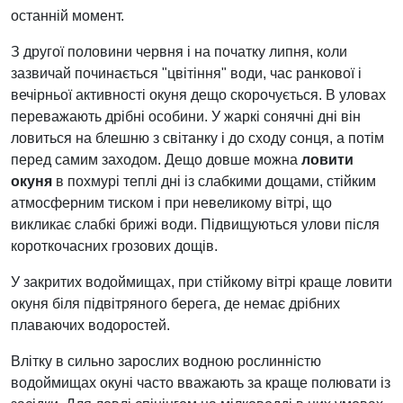
останній момент.
З другої половини червня і на початку липня, коли
зазвичай починається "цвітіння" води, час ранкової і
вечірньої активності окуня дещо скорочується. В уловах
переважають дрібні особини. У жаркі сонячні дні він
ловиться на блешню з світанку і до сходу сонця, а потім
перед самим заходом. Дещо довше можна
ловити
окуня
в похмурі теплі дні із слабкими дощами, стійким
атмосферним тиском і при невеликому вітрі, що
викликає слабкі брижі води. Підвищуються улови після
короткочасних грозових дощів.
У закритих водоймищах, при стійкому вітрі краще ловити
окуня біля підвітряного берега, де немає дрібних
плаваючих водоростей.
Влітку в сильно зарослих водною рослинністю
водоймищах окуні часто вважають за краще полювати із