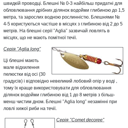
швидкій проводці. Блешні № 0-3 найбільш придатні для
обловлювання дрібних ділянок водойми глибиною до 1,5
метра, та зарослих водною рослинністю. Блешнями №
4-5 користуються частіше в місцях з глибиною від 2 до 5
метрів. На блешні серії "Aglia" зазвичай ловлять в
місцях, що не мають помітної течії.
Серія "Aglia long"
Ці блешні мають
мале відхилення
пелюстки від осі (30
градусів) і відповідно невеликий лобовий опір у воді ,
тому їх краще використовувати для обловлювання
ділянок водойми глибиною від 1 до 8 метрів з більш-
менш чистим дном. Блешні "Aglia long" незамінні при
ловлі хижої риби на течії.
Серія "Comet decoree"