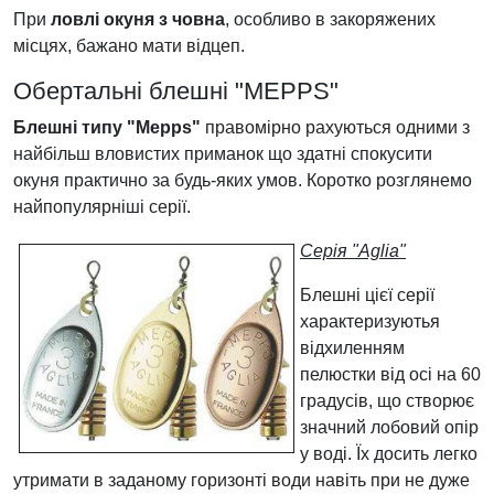
При
ловлі окуня з човна
, особливо в закоряжених
місцях, бажано мати відцеп.
Обертальні блешні "MEPPS"
Блешні типу "Mepps"
правомірно рахуються одними з
найбільш вловистих приманок що здатні спокусити
окуня практично за будь-яких умов. Коротко розглянемо
найпопулярніші серії.
Серія "Aglia"
Блешні цієї серії
характеризуютья
відхиленням
пелюстки від осі на 60
градусів, що створює
значний лобовий опір
у воді. Їх досить легко
утримати в заданому горизонті води навіть при не дуже