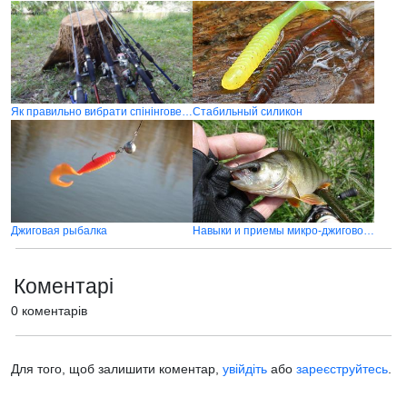
Як правильно вибрати спінінгове вудилище або спінінг
Стабильный силикон
Джиговая рыбалка
Навыки и приемы микро-джиговой ловли
Коментарі
0 коментарів
Для того, щоб залишити коментар,
увійдіть
або
зареєструйтесь
.