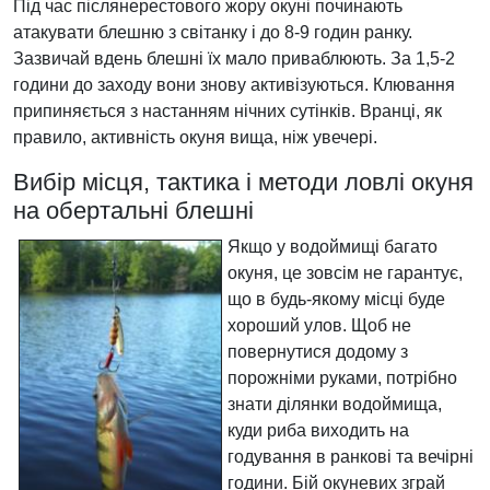
Під час післянерестового жору окуні починають
атакувати блешню з світанку і до 8-9 годин ранку.
Зазвичай вдень блешні їх мало приваблюють. За 1,5-2
години до заходу вони знову активізуються. Клювання
припиняється з настанням нічних сутінків. Вранці, як
правило, активність окуня вища, ніж увечері.
Вибір місця, тактика і методи ловлі окуня
на обертальні блешні
Якщо у водоймищі багато
окуня, це зовсім не гарантує,
що в будь-якому місці буде
хороший улов. Щоб не
повернутися додому з
порожніми руками, потрібно
знати ділянки водоймища,
куди риба виходить на
годування в ранкові та вечірні
години. Бій окуневих зграй