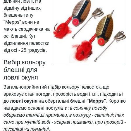
ділянки ловлі. На
відміну від інших
блешень типу
"Mepps" вони не
мають сердечника на
осі блешні. Кут
відхилення пелюстки
від осі - 25 градусів.
Вибір кольору
блешні для
ловлі окуня
Загальноприйнятий підбір кольору пелюсток, що
враховує стан погоди, прозорість води і т.п., підходить і
до
ловлі окуня
на обертальні блешні
"Mepps"
. Коротко
нагадаємо основні постулати:
в сонячну погоду
обираємо темніші приманки, в похмуру - світліші; так
само при мутній воді - яскраві приманки, при прозорій -
тускліші чи темніші.