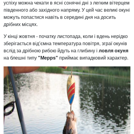
успіху можна чекати в ясні сонячні дні з легким вітерцем
південного або західного напряму. У цей час великі окуні
можуть попастися навіть в середині дня на досить
дрібних місцях.
У кінці жовтня - початку листопада, коли і вдень нерідко
зберігається від’ємна температура повітря, зграї окунів
вслід за дрібною рибою йдуть на глибину і
ловля окуня
на блешні типу
"Mepps"
приймає випадковий характер.