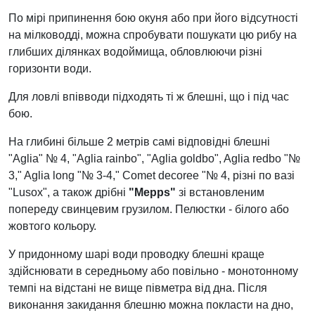
По мірі припинення бою окуня або при його відсутності
на мілководді, можна спробувати пошукати цю рибу на
глибших ділянках водоймища, обловлюючи різні
горизонти води.
Для ловлі впівводи підходять ті ж блешні, що і під час
бою.
На глибині більше 2 метрів самі відповідні блешні
"Aglia" № 4, "Aglia rainbo", "Aglia goldbo", Aglia redbo "№
3," Aglia long "№ 3-4," Comet decoree "№ 4, різні по вазі
"Lusox", а також дрібні
"Mepps"
зі встановленим
попереду свинцевим грузилом. Пелюстки - білого або
жовтого кольору.
У придонному шарі води проводку блешні краще
здійснювати в середньому або повільно - монотонному
темпі на відстані не вище півметра від дна. Після
виконання закидання блешню можна покласти на дно,