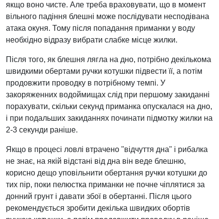
якщо воно чисте. Але треба враховувати, що в момент
вільного падіння блешні може послідувати несподівана
атака окуня. Тому після попадання приманки у воду
необхідно відразу вибрати слабке місце жилки.
Після того, як блешня лягла на дно, потрібно декількома
швидкими обертами ручки котушки підвести її, а потім
продовжити проводку в потрібному темпі. У
закоряженних водоймищах слід при першому закиданні
порахувати, скільки секунд приманка опускалася на дно,
і при подальших закиданнях починати підмотку жилки на
2-3 секунди раніше.
Якщо в процесі ловлі втрачено "відчуття дна" і рибалка
не знає, на якій відстані від дна він веде блешню,
корисно дещо уповільнити обертання ручки котушки до
тих пір, поки пелюстка приманки не почне чіплятися за
донний грунт і давати збої в обертанні. Після цього
рекомендується зробити декілька швидких обортів