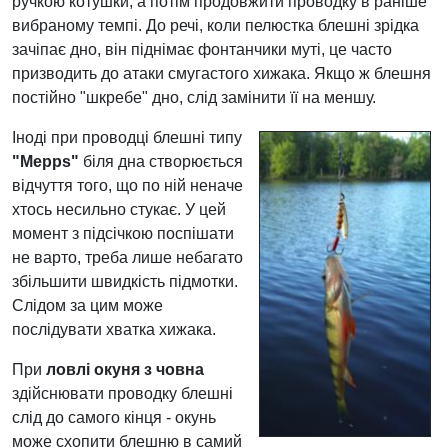
ручкою котушки, а потім продовжити проводку в раніше
вибраному темпі. До речі, коли пелюстка блешні зрідка
зачіпає дно, він піднімає фонтанчики муті, це часто
призводить до атаки смугастого хижака. Якщо ж блешня
постійно "шкребе" дно, слід замінити її на меншу.
Іноді при проводці блешні типу
"Mepps"
біля дна створюється
відчуття того, що по ній неначе
хтось несильно стукає. У цей
момент з підсічкою поспішати
не варто, треба лише небагато
збільшити швидкість підмотки.
Слідом за цим може
послідувати хватка хижака.
При
ловлі окуня з човна
здійснювати проводку блешні
слід до самого кінця - окунь
може схопити блешню в самий