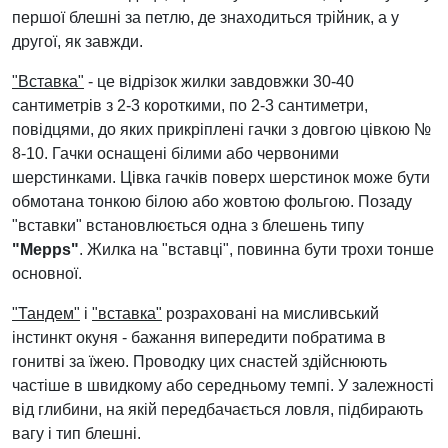
першої блешні за петлю, де знаходиться трійник, а у
другої, як завжди.
"Вставка"
- це відрізок жилки завдовжки 30-40
сантиметрів з 2-3 короткими, по 2-3 сантиметри,
повідцями, до яких прикріплені гачки з довгою цівкою №
8-10. Гачки оснащені білими або червоними
шерстинками. Цівка гачків поверх шерстинок може бути
обмотана тонкою білою або жовтою фольгою. Позаду
"вставки" встановлюється одна з блешень типу
"Mepps"
. Жилка на "вставці", повинна бути трохи тонше
основної.
"Тандем"
і
"вставка"
розраховані на мисливський
інстинкт окуня - бажання випередити побратима в
гонитві за їжею. Проводку цих снастей здійснюють
частіше в швидкому або середньому темпі. У залежності
від глибини, на якій передбачається ловля, підбирають
вагу і тип блешні.