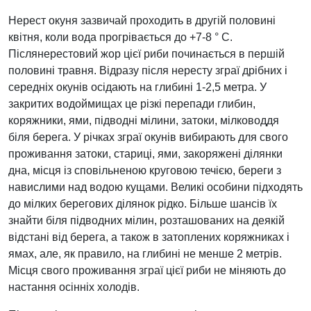
Нерест окуня зазвичай проходить в другій половині
квітня, коли вода прогрівається до +7-8 ° С.
Післянерестовий жор цієї риби починається в першій
половині травня. Відразу після нересту зграї дрібних і
середніх окунів осідають на глибині 1-2,5 метра. У
закритих водоймищах це різкі перепади глибин,
коряжники, ями, підводні мілини, затоки, мілководдя
біля берега. У річках зграї окунів вибирають для свого
проживання затоки, стариці, ями, закоряжені ділянки
дна, місця із сповільненою круговою течією, береги з
навислими над водою кущами. Великі особини підходять
до мілких берегових ділянок рідко. Більше шансів їх
знайти біля підводних мілин, розташованих на деякій
відстані від берега, а також в затоплених коряжниках і
ямах, але, як правило, на глибині не менше 2 метрів.
Місця свого проживання зграї цієї риби не міняють до
настання осінніх холодів.