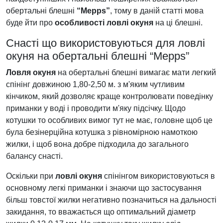
обертальні блешні
“Mepps”
, тому в даній статті мова
буде йти про
особливості ловлі окуня
на ці блешні.
Снасті що використовуються для ловлі
окуня на обертальні блешні “Mepps”
Ловля окуня
на обертальні блешні вимагає мати легкий
спінінг довжиною 1,80-2,50 м. з м'яким чутливим
кінчиком, який дозволяє краще контролювати поведінку
приманки у воді і проводити м'яку підсічку. Щодо
котушки то особливих вимог тут не має, головне щоб це
була безінерційна котушка з рівномірною намоткою
жилки, і щоб вона добре підходила до загального
балансу снасті.
Оскільки при
ловлі окуня
спінінгом використовуються в
основному легкі приманки і знаючи що застосування
більш товстої жилки негативно позначиться на дальності
закидання, то вважається що оптимальний діаметр