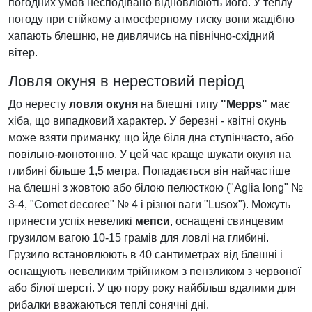
погодних умов несподівано відновлюють його. У теплу
погоду при стійкому атмосферному тиску вони жадібно
хапають блешню, не дивлячись на північно-східний
вітер.
Ловля окуня в нерестовий період
До нересту
ловля окуня
на блешні типу
"Mepps"
має
хіба, що випадковий характер. У березні - квітні окунь
може взяти приманку, що йде біля дна ступінчасто, або
повільно-монотонно. У цей час краще шукати окуня на
глибині більше 1,5 метра. Попадається він найчастіше
на блешні з жовтою або білою пелюсткою ("Aglia long" №
3-4, "Comet decoree" № 4 і різної ваги "Lusox"). Можуть
принести успіх невеликі
мепси
, оснащені свинцевим
грузилом вагою 10-15 грамів для ловлі на глибині.
Грузило встановлюють в 40 сантиметрах від блешні і
оснащують невеликим трійником з пензликом з червоної
або білої шерсті. У цю пору року найбільш вдалими для
рибалки вважаються теплі сонячні дні.