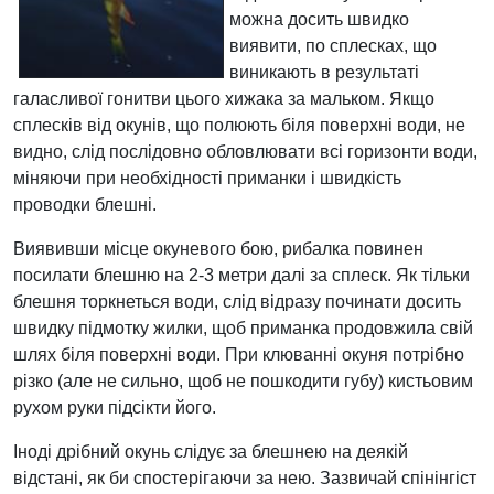
можна досить швидко
виявити, по сплесках, що
виникають в результаті
галасливої ​​гонитви цього хижака за мальком. Якщо
сплесків від окунів, що полюють біля поверхні води, не
видно, слід послідовно обловлювати всі горизонти води,
міняючи при необхідності приманки і швидкість
проводки блешні.
Виявивши місце окуневого бою, рибалка повинен
посилати блешню на 2-3 метри далі за сплеск. Як тільки
блешня торкнеться води, слід відразу починати досить
швидку підмотку жилки, щоб приманка продовжила свій
шлях біля поверхні води. При клюванні окуня потрібно
різко (але не сильно, щоб не пошкодити губу) кистьовим
рухом руки підсікти його.
Іноді дрібний окунь слідує за блешнею на деякій
відстані, як би спостерігаючи за нею. Зазвичай спінінгіст