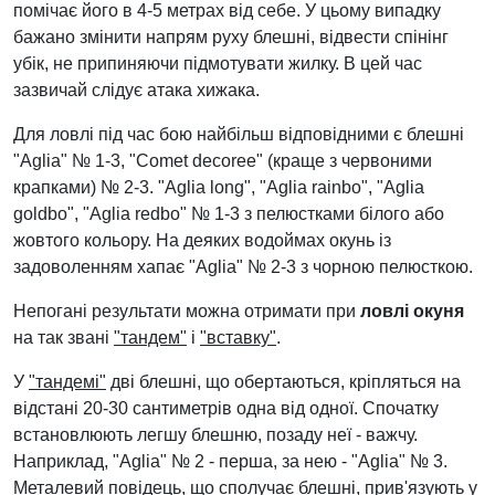
помічає його в 4-5 метрах від себе. У цьому випадку
бажано змінити напрям руху блешні, відвести спінінг
убік, не припиняючи підмотувати жилку. В цей час
зазвичай слідує атака хижака.
Для ловлі під час бою найбільш відповідними є блешні
"Aglia" № 1-3, "Comet decoree" (краще з червоними
крапками) № 2-3. "Aglia long", "Aglia rainbo", "Aglia
goldbo", "Aglia redbo" № 1-3 з пелюстками білого або
жовтого кольору. На деяких водоймах окунь із
задоволенням хапає "Aglia" № 2-3 з чорною пелюсткою.
Непогані результати можна отримати при
ловлі окуня
на так звані
"тандем"
і
"вставку"
.
У
"тандемі"
дві блешні, що обертаються, кріпляться на
відстані 20-30 сантиметрів одна від одної. Спочатку
встановлюють легшу блешню, позаду неї - важчу.
Наприклад, "Aglia" № 2 - перша, за нею - "Aglia" № 3.
Металевий повідець, що сполучає блешні, прив'язують у