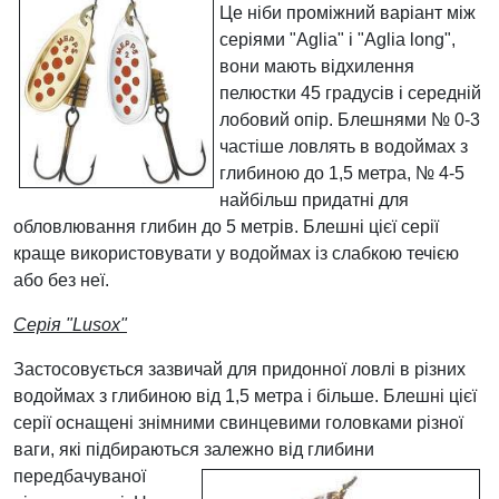
Це ніби проміжний варіант між
серіями "Aglia" і "Aglia long",
вони мають відхилення
пелюстки 45 градусів і середній
лобовий опір. Блешнями № 0-3
частіше ловлять в водоймах з
глибиною до 1,5 метра, № 4-5
найбільш придатні для
обловлювання глибин до 5 метрів. Блешні цієї серії
краще використовувати у водоймах із слабкою течією
або без неї.
Серія "Lusox"
Застосовується зазвичай для придонної ловлі в різних
водоймах з глибиною від 1,5 метра і більше. Блешні цієї
серії оснащені знімними свинцевими головками різної
ваги, які підбираються
залежно від глибини
передбачуваної