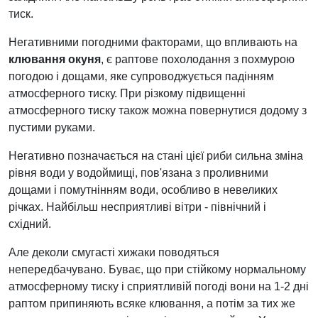
тиск.
Негативними погодними факторами, що впливають на
клювання окуня
, є раптове похолодання з похмурою
погодою і дощами, яке супроводжується падінням
атмосферного тиску. При різкому підвищенні
атмосферного тиску також можна повернутися додому з
пустими руками.
Негативно позначається на стані цієї риби сильна зміна
рівня води у водоймищі, пов'язана з проливними
дощами і помутнінням води, особливо в невеликих
річках. Найбільш несприятливі вітри - північний і
східний.
Але деколи смугасті хижаки поводяться
непередбачувано. Буває, що при стійкому нормальному
атмосферному тиску і сприятливій погоді вони на 1-2 дні
раптом припиняють всяке клювання, а потім за тих же