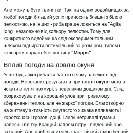
Але можуть бути і винятки. Так, на одних водоймищах за
любої погоди більший успіх приносять блешні з білою
пелюсткою, на інших - риба краще ловиться на "Aglia
long" незалежно від кольору пелюстки. Тому для
конкретного водоймища слід експериментальним
шляхом підбирати оптимальний за розміром, типом і
кольором варіант блешні типу
"Mepps"
.
Вплив погоди на ловлю окуня
Успіх будь-якої рибалки багато в чому залежить від
погоди. Непоганих результатів при
ловлі окуня
можна
чекати в теплі похмурі, з невеликим дощиком дні. Слід
розраховувати на хороший улов при тривалому
збереженні теплої, але не жаркої погоди. Благотворно
на життєву активність смугастого хижака впливають і
короткочасні грозові дощі, і легкі нетривалі тумани
навесні і влітку. Кращий напрям вітру - південний або
західний. Але найбільшу роль грає стійкий атмосферний