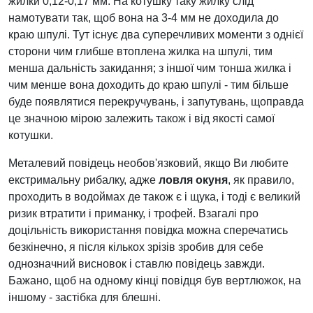
жилки 0,12-0,17 мм. На котушку таку жилку слід
намотувати так, щоб вона на 3-4 мм не доходила до
краю шпулі. Тут існує два суперечливих моменти з однієї
сторони чим глибше втоплена жилка на шпулі, тим
менша дальність закидання; з іншої чим тонша жилка і
чим менше вона доходить до краю шпулі - тим більше
буде появлятися перекручувань, і запутувань, щоправда
це значною мірою залежить також і від якості самої
котушки.
Металевий повідець необов'язковий, якщо Ви любите
екстримальну рибалку, адже
ловля окуня
, як правило,
проходить в водоймах де також є і щука, і тоді є великий
ризик втратити і приманку, і трофей. Взагалі про
доцільність використання повідка можна сперечатись
безкінечно, я після кількох зрізів зробив для себе
однозначний висновок і ставлю повідець завжди.
Бажано, щоб на одному кінці повідця був вертлюжок, на
іншому - застібка для блешні.