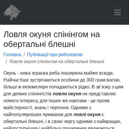
Ловля окуня спінінгом на
обертальні блешні
Головна
Публікації про риболовлю
Ловля окуня спінінгом на обертальні блешні
Окунь - хижа зграєва риба поширена майже всюди.
Найчастіше зустрічаються особини до 300 грам вагою,
більші ж екземпляри попадаються рідко. В зв’язку з цим
для деяких спінінгістів
ловля окуня
не представляє
ніякого інтересу, для інших же навпаки - це прояв
майстерності, знань і терпіння. Одними з
найпопулярніших приманок для
ловлі окуня
є
обертальні блешні, і в свою чергу одними з найкращих,
найдоступніших і найбільш поширених вважаються