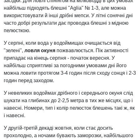
засідки. Для ловлі спінінгом на мілководді в цих умовах
найбільш підходять блешні "Aglia" № 1-3, але можна
використовувати й інші дрібні мепси. У літні сонячні дні
часто добрі результати дає проводка блешні з мідною
пелюсткою.
У серпні, коли вода у водоймищах очищається від
"зелені",
ловля окуня
пожвавлюється. Пік активності
припадає на кінець серпня - початок вересня. У
найбільш сприятливі за погодними умовами дні його
можна ловити протягом 3-4 годин після сходу сонця і 2-3
годин перед заходом.
У невеликих водоймах дрібного і середнього окуня слід
шукати на глибинах до 2-2,5 метра в тих же місцях, що і
навесні. Номери, тип і колір пелюсток блешень такі ж, як
і навесні.
У другій-третій декаді жовтня, коли стає досить
прохолодно, а ночами бувають заморозки, найбільшого