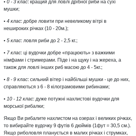
•
0 - 3 клас
: кращий для ловлі дрібної риби на сухі
мушки;
•
4 клас
: добре ловити при невеликому вітрі в
нешироких річках (10 - 20м.);
•
5 клас
: ловля риби до 2 - 2,5 кг.;
•
7 клас
: ці вудочки добре «працюють» з важкими
німфами і стримерами. Піде і на щуку і на жереха, а
також для ловлі інших риб масою до 4 - 5кг.;
•
8 - 9 клас
: сильний вітер і найбільші мушки - це до них,
справляються з 6 - 8 кілограмовими рибинами;
•
10 - 12 клас
: дуже потужні нахлистові вудочки для
морської рибалки;
Якщо Ви рибалите нахлистом на озерах і великих річках,
то вибирайте вудочку 9 футів 6 дюймів (1фут = 30,5 см.).
Якщо риболовля планується в малих річках і струмках,