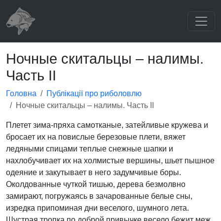
Ночные скитальцы – налимы.
Часть II
Головна
Публікації про риболовлю
Ночные скитальцы – налимы. Часть II
Плетет зима-пряха самотканые, затейливые кружева и
бросает их на повислые березовые плети, вяжет
ледяными спицами теплые снежные шапки и
нахлобучивает их на холмистые вершины, шьет пышное
одеяние и закутывает в него задумчивые боры.
Околдованные чуткой тишью, дерева безмолвно
замирают, погружаясь в зачарованные белые сны,
изредка припоминая дни веселого, шумного лета.
Шустрая тропка по доброй привычке весело бежит меж