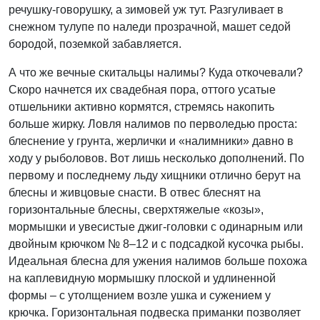
речушку-говорушку, а зимовей уж тут. Разгуливает в
снежном тулупе по наледи прозрачной, машет седой
бородой, поземкой забавляется.
А что же вечные скитальцы налимы? Куда откочевали?
Скоро начнется их свадебная пора, оттого усатые
отшельники активно кормятся, стремясь накопить
больше жирку. Ловля налимов по перволедью проста:
блеснение у грунта, жерлички и «налимники» давно в
ходу у рыболовов. Вот лишь несколько дополнений. По
первому и последнему льду хищники отлично берут на
блесны и живцовые снасти. В отвес блеснят на
горизонтальные блесны, сверхтяжелые «козы»,
мормышки и увесистые джиг-головки с одинарным или
двойным крючком № 8–12 и с подсадкой кусочка рыбы.
Идеальная блесна для ужения налимов больше похожа
на каплевидную мормышку плоской и удлиненной
формы – с утолщением возле ушка и сужением у
крючка. Горизонтальная подвеска приманки позволяет