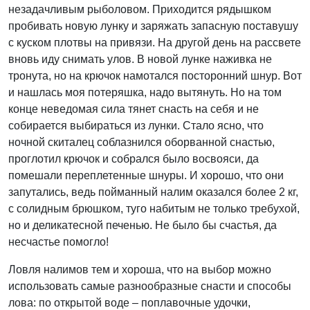
незадачливым рыболовом. Приходится рядышком
пробивать новую лунку и заряжать запасную поставушу
с куском плотвы на привязи. На другой день на рассвете
вновь иду снимать улов. В новой лунке наживка не
тронута, но на крючок намотался посторонний шнур. Вот
и нашлась моя потеряшка, надо вытянуть. Но на том
конце неведомая сила тянет снасть на себя и не
собирается выбираться из лунки. Стало ясно, что
ночной скиталец соблазнился оборванной снастью,
проглотил крючок и собрался было восвояси, да
помешали переплетенные шнуры. И хорошо, что они
запутались, ведь пойманный налим оказался более 2 кг,
с солидным брюшком, туго набитым не только требухой,
но и деликатесной печенью. Не было бы счастья, да
несчастье помогло!
Ловля налимов тем и хороша, что на выбор можно
использовать самые разнообразные снасти и способы
лова: по открытой воде – поплавочные удочки,