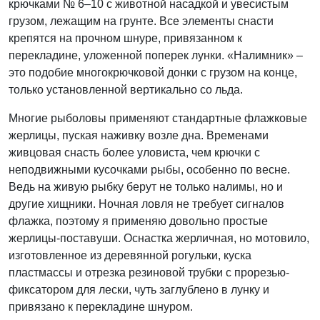
крючками № 6–10 с животной насадкой и увесистым
грузом, лежащим на грунте. Все элементы снасти
крепятся на прочном шнуре, привязанном к
перекладине, уложенной поперек лунки. «Налимник» –
это подобие многокрючковой донки с грузом на конце,
только установленной вертикально со льда.
Многие рыболовы применяют стандартные флажковые
жерлицы, пуская наживку возле дна. Временами
живцовая снасть более уловиста, чем крючки с
неподвижными кусочками рыбы, особенно по весне.
Ведь на живую рыбку берут не только налимы, но и
другие хищники. Ночная ловля не требует сигналов
флажка, поэтому я применяю довольно простые
жерлицы-поставуши. Оснастка жерличная, но мотовило,
изготовленное из деревянной рогульки, куска
пластмассы и отрезка резиновой трубки с прорезью-
фиксатором для лески, чуть заглублено в лунку и
привязано к перекладине шнуром.