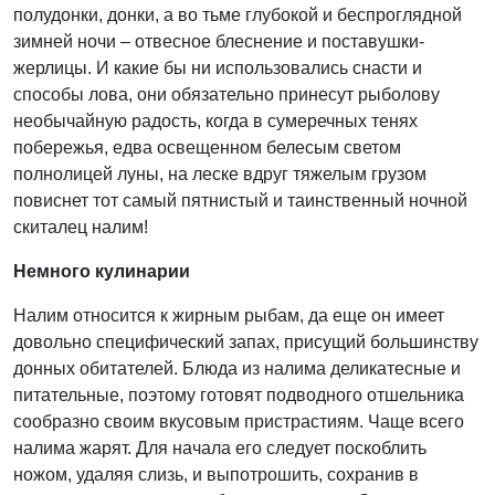
полудонки, донки, а во тьме глубокой и беспроглядной
зимней ночи – отвесное блеснение и поставушки-
жерлицы. И какие бы ни использовались снасти и
способы лова, они обязательно принесут рыболову
необычайную радость, когда в сумеречных тенях
побережья, едва освещенном белесым светом
полнолицей луны, на леске вдруг тяжелым грузом
повиснет тот самый пятнистый и таинственный ночной
скиталец налим!
Немного кулинарии
Налим относится к жирным рыбам, да еще он имеет
довольно специфический запах, присущий большинству
донных обитателей. Блюда из налима деликатесные и
питательные, поэтому готовят подводного отшельника
сообразно своим вкусовым пристрастиям. Чаще всего
налима жарят. Для начала его следует поскоблить
ножом, удаляя слизь, и выпотрошить, сохранив в