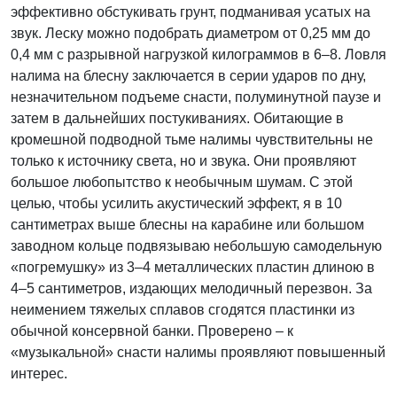
эффективно обстукивать грунт, подманивая усатых на
звук. Леску можно подобрать диаметром от 0,25 мм до
0,4 мм с разрывной нагрузкой килограммов в 6–8. Ловля
налима на блесну заключается в серии ударов по дну,
незначительном подъеме снасти, полуминутной паузе и
затем в дальнейших постукиваниях. Обитающие в
кромешной подводной тьме налимы чувствительны не
только к источнику света, но и звука. Они проявляют
большое любопытство к необычным шумам. С этой
целью, чтобы усилить акустический эффект, я в 10
сантиметрах выше блесны на карабине или большом
заводном кольце подвязываю небольшую самодельную
«погремушку» из 3–4 металлических пластин длиною в
4–5 сантиметров, издающих мелодичный перезвон. За
неимением тяжелых сплавов сгодятся пластинки из
обычной консервной банки. Проверено – к
«музыкальной» снасти налимы проявляют повышенный
интерес.