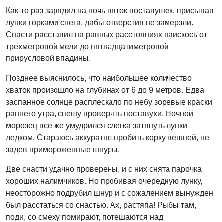
Как-то раз зарядил на ночь пяток поставушек, присыпав
лунки горками снега, дабы отверстия не замерзли.
Снасти расставил на равных расстояниях наискось от
трехметровой мели до пятнадцатиметровой
прирусловой впадины.
Позднее выяснилось, что наибольшее количество
хваток произошло на глубинах от 6 до 9 метров. Едва
заспанное солнце расплескало по небу зоревые краски
раннего утра, спешу проверять поставухи. Ночной
морозец все же умудрился слегка затянуть лунки
ледком. Стараюсь аккуратно пробить корку пешней, не
задев примороженные шнуры.
Две снасти удачно проверены, и с них снята парочка
хороших налимчиков. Но пробивая очередную лунку,
неосторожно подрубил шнур и с сожалением вынужден
был расстаться со снастью. Ах, растяпа! Рыбы там,
поди, со смеху помирают, потешаются над