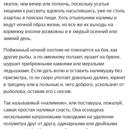
хваток, чем вечер или полночь, поскольку усатые
хищники к рассвету, вдоволь насытившись, уже не столь
азартны в поисках пищи. Хоть отшельники налимы и
ведут ночной образ жизни, но все же их выходы на
кормежку вполне возможны и в хмурый осенний или
зимний день.
Пойманный ночной охотник не плюхается на бок, как
другие рыбы, а по-змеиному ползает, ерзает на брюхе,
шуршит прибрежными камнями или мерзлыми
ледышками. Если дать волю и оставить налимушку без
присмотра, то он скоро уползет довольно далеко, юркнет
в трещину или в полынью и, чего доброго, ускользнет от
рыболова, оставив его с носом.
Так называемый «налимник», или поставуша, пожалуй,
самая простая налимья снасть. Она оснащена
несколькими капроновыми поводками на удалении
полуметра друг от друга, одинарными или двойными