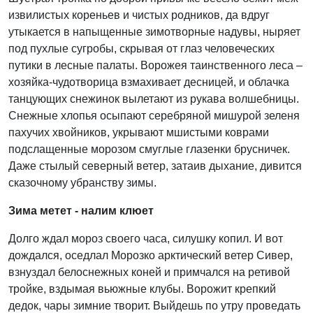
извилистых кореньев и чистых родников, да вдруг
утыкается в напыщенные зимотворные надувы, ныряет
под пухлые сугробы, скрывая от глаз человеческих
путики в лесные палаты. Ворожея таинственного леса –
хозяйка-чудотворица взмахивает десницей, и облачка
танцующих снежинок вылетают из рукава волшебницы.
Снежные хлопья осыпают серебряной мишурой зеленя
пахучих хвойников, укрывают мшистыми коврами
подслащенные морозом смуглые глазенки брусничек.
Даже стылый северный ветер, затаив дыхание, дивится
сказочному убранству зимы.
Зима метет - налим клюет
Долго ждал мороз своего часа, силушку копил. И вот
дождался, оседлал Морозко арктический ветер Сивер,
взнуздал белоснежных коней и примчался на ретивой
тройке, вздымая вьюжные клубы. Ворожит крепкий
дедок, чары зимние творит. Выйдешь по утру проведать