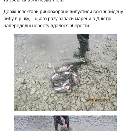
Держінспектори рибоохорони випустили всю знайдену
рибу в річку, – цього разу запаси марени в Дністрі
напередодні нересту вдалося зберегти.