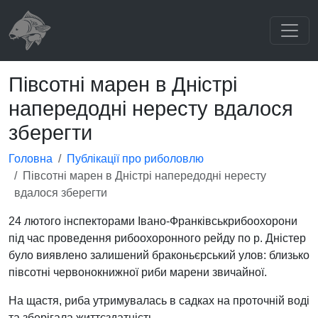
Півсотні марен в Дністрі
напередодні нересту вдалося
зберегти
Головна
Публікації про риболовлю
Півсотні марен в Дністрі напередодні нересту
вдалося зберегти
24 лютого інспекторами Івано-Франківськрибоохорони
під час проведення рибоохоронного рейду по р. Дністер
було виявлено залишений браконьєрський улов: близько
півсотні червонокнижної риби марени звичайної.
На щастя, риба утримувалась в садках на проточній воді
та зберігала життєздатність.