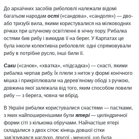
До архаїчних засобів риболовлі належали відомі
багатьом народам
ості
(«сандова», «сандоля») — дво-
або тризубі вила, якими користувалися на мілководних
річках при штучному освітленні в нічну пору. Рибалка
остями бив рибу і викидав її на берег. У Карпатах це
була інколи колективна риболовля: одні спрямовували
рибу в потрібне русло, інші били її.
Саки
(«сачок», «хватка», «підсадка») — снасті, якими
рибалка черпав рибу. Їх плели з ниток у формі конічного
мішка і прикріплювали на дерев'яному ободі з ручкою,
довжина якої залежала від того, яким способом ловили
рибу — з берега, човна чи вбрід.
В Україні рибалки користувалися снастями — пастками,
з яких найпоширенішими були
ятері
— циліндричної
форми сіті з кількома обручами. Найчастіше ятері
складалися з двох сіток: кінець довшої сітки
зав'язувався наглухо, другої - меншої, що була