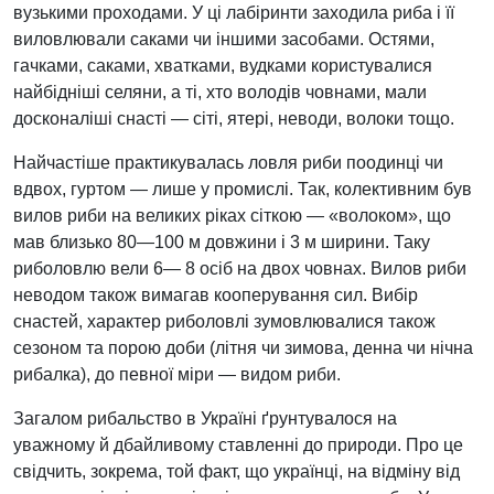
вузькими проходами. У ці лабіринти заходила риба і її
виловлювали саками чи іншими засобами. Остями,
гачками, саками, хватками, вудками користувалися
найбідніші селяни, а ті, хто володів човнами, мали
досконаліші снасті — сіті, ятері, неводи, волоки тощо.
Найчастіше практикувалась ловля риби поодинці чи
вдвох, гуртом — лише у промислі. Так, колективним був
вилов риби на великих ріках сіткою — «волоком», що
мав близько 80—100 м довжини і 3 м ширини. Таку
риболовлю вели 6— 8 осіб на двох човнах. Вилов риби
неводом також вимагав кооперування сил. Вибір
снастей, характер риболовлі зумовлювалися також
сезоном та порою доби (літня чи зимова, денна чи нічна
рибалка), до певної міри — видом риби.
Загалом рибальство в Україні ґрунтувалося на
уважному й дбайливому ставленні до природи. Про це
свідчить, зокрема, той факт, що українці, на відміну від