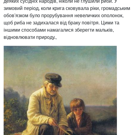
деяких сусідніх народів, ніколи не глушили риби. У
зимовий період, коли крига сковувала ріки, громадським
обов'язком було прорубування невеличких ополонок,
щоб риба не задихалася від браку повітря. Цими та
іншими способами намагалися зберегти мальків,
відновлювати природу.,