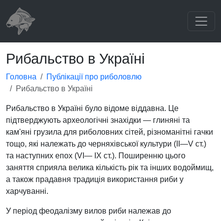
Рибальство в Україні
Головна
Публікації про риболовлю
Рибальство в Україні
Рибальство в Україні було відоме віддавна. Це
підтверджують археологічні знахідки — глиняні та
кам'яні грузила для риболовних сітей, різноманітні гачки
тощо, які належать до черняхівської культури (II—V ст.)
та наступних епох (VI— IX ст.). Поширенню цього
заняття сприяла велика кількість рік та інших водоймищ,
а також прадавня традиція використання риби у
харчуванні.
У період феодалізму вилов риби належав до