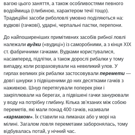
вагою цього заняття, а також особливостями певного
водоймища (глибиною, характером течії тощо).
Традиційні засоби риболовлі умовно поділяються на:
вудкові (гачкові), ударні, черпальні пастки, перепони.
До найпоширеніших примітивних засобів рибної ловлі
належали
вудки
(«вудиці») із саморобними, а з кінця XIX
ст. фабричними гачками. Вудками користувалися,
насамперед, підлітки, а також дорослі рибалки у тому
випадку, коли розраховували на невеликий улов. У
гирлах великих рік рибалки застосовували
перемети
—
довгі шнурки з підвішеними до них десятками гачків з
наживкою. Шнур перетягували поперек ріки і
закріплювали на берегах, а підвішені гачки занурювали
у воду на потрібну глибину. Кілька зв'язаних між собою
переметів, які мали понад 400 гачків, називали
«кармаком»
. Їх ставили на лиманах або у морі на
мілині. Загалом ловля переметами заборонялась, тому
відбувалась потай, у нічний час.