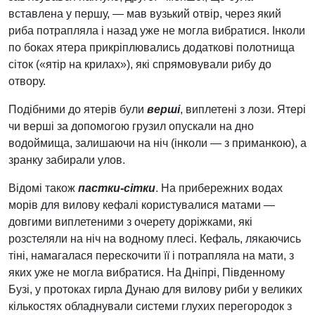
вставлена у першу, — мав вузький отвір, через який
риба потрапляла і назад уже не могла вибратися. Інколи
по боках ятера прикріплювались додаткові полотнища
сіток («ятір на крилах»), які спрямовували рибу до
отвору.
Подібними до ятерів були
верші
, виплетені з лози. Ятері
чи верші за допомогою грузил опускали на дно
водоймища, залишаючи на ніч (інколи — з приманкою), а
зранку забирали улов.
Відомі також
пастки-сітки
. На прибережних водах
морів для вилову кефалі користувалися матами —
довгими виплетеними з очерету доріжками, які
розстеляли на ніч на водному плесі. Кефаль, лякаючись
тіні, намагалася перескочити її і потрапляла на мати, з
яких уже не могла вибратися. На Дніпрі, Південному
Бузі, у протоках гирла Дунаю для вилову риби у великих
кількостях обладнували системи глухих перегородок з