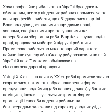
Хоча професійне рибальство в Україні було досить
обмеженим, все ж у південних районах промисел часто
вели професійні рибалки, що об'єднувалися в артілі.
Вони володіли досконалими знаряддями праці,
човнами, спеціальними пристосуваннями для
переробки чи зберігання риби. В артілях існував поділ
праці, працювали майстри й підручні робітники.
Промислове рибальство мало товарний характер:
найчастіше сушену або в'ялену рибу розвозили по всій
Україні й поза її межами, обмінюючи на
сільськогосподарські продукти.
У кінці XIX ст. — на початку XX ст. рибні промисли значно
скоротилися, натомість набула поширення форма
орендування водоймищ (або певних ділянок) у багатих
поміщиків, інколи — у сільських громад. Форми
організації і способи ведення рибальства
безпосередньо залежали від характеру водних угідь,