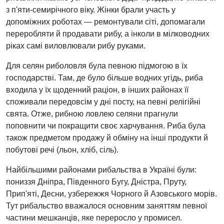
з п'яти-семирічного віку. Жінки брали участь у
допоміжних роботах — ремонтували сіті, допомагали
переробляти й продавати рибу, а інколи в мілководних
ріках самі виловлювали рибу руками.
Для селян риболовля була певною підмогою в їх
господарстві. Там, де було більше водних угідь, риба
входила у їх щоденний раціон, в інших районах її
споживали передовсім у дні посту, на певні релігійні
свята. Отже, рибною ловлею селяни прагнули
поповнити чи покращити своє харчування. Риба була
також предметом продажу й обміну на інші продукти й
побутові речі (льон, хліб, сіль).
Найбільшими районами рибальства в Україні були:
пониззя Дніпра, Південного Бугу, Дністра, Пруту,
Прип'яті, Десни, узбережжя Чорного й Азовського морів.
Тут рибальство вважалося основним заняттям певної
частини мешканців, яке переросло у промисел.