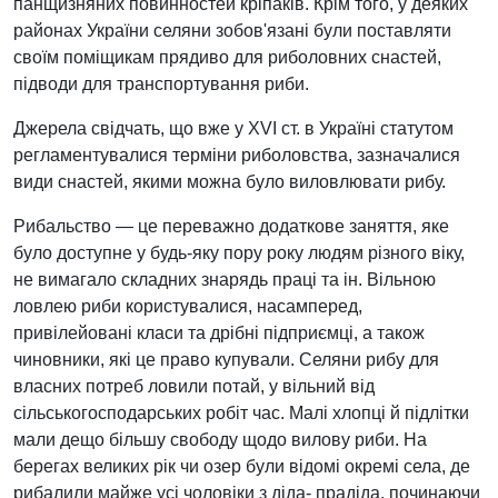
панщизняних повинностей кріпаків. Крім того, у деяких
районах України селяни зобов'язані були поставляти
своїм поміщикам прядиво для риболовних снастей,
підводи для транспортування риби.
Джерела свідчать, що вже у XVI ст. в Україні статутом
регламентувалися терміни риболовства, зазначалися
види снастей, якими можна було виловлювати рибу.
Рибальство — це переважно додаткове заняття, яке
було доступне у будь-яку пору року людям різного віку,
не вимагало складних знарядь праці та ін. Вільною
ловлею риби користувалися, насамперед,
привілейовані класи та дрібні підприємці, а також
чиновники, які це право купували. Селяни рибу для
власних потреб ловили потай, у вільний від
сільськогосподарських робіт час. Малі хлопці й підлітки
мали дещо більшу свободу щодо вилову риби. На
берегах великих рік чи озер були відомі окремі села, де
рибалили майже усі чоловіки з діда- прадіда, починаючи