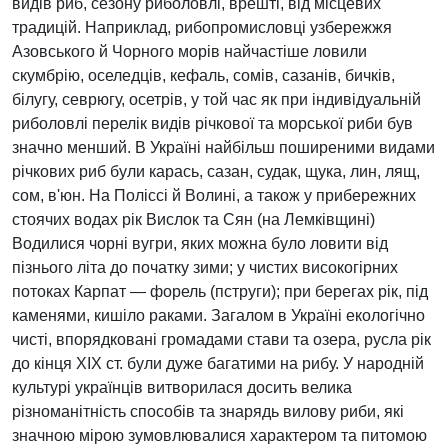
видів риб, сезону риболовлі, врешті, від місцевих
традицій. Наприклад, рибопромисловці узбережжя
Азовського й Чорного морів найчастіше ловили
скумбрію, оселедців, кефаль, сомів, сазанів, бичків,
білугу, севрюгу, осетрів, у той час як при індивідуальній
риболовлі перелік видів річкової та морської риби був
значно менший. В Україні найбільш поширеними видами
річкових риб були карась, сазан, судак, щука, лин, лящ,
сом, в'юн. На Поліссі й Волині, а також у прибережних
стоячих водах рік Вислок та Сян (на Лемківщині)
Водилися чорні вугри, яких можна було ловити від
пізнього літа до початку зими; у чистих високогірних
потоках Карпат — форель (пструги); при берегах рік, під
каменями, кишіло раками. Загалом в Україні екологічно
чисті, впорядковані громадами стави та озера, русла рік
до кінця XIX ст. були дуже багатими на рибу. У народній
культурі українців витворилася досить велика
різноманітність способів та знарядь вилову риби, які
значною мірою зумовлювалися характером та питомою