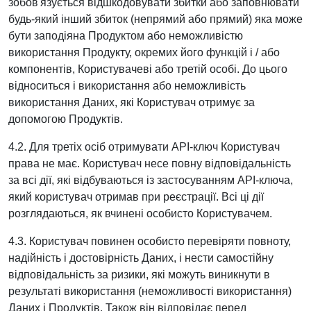
зобов'язується відшкодовувати збитки або заповнювати
будь-який інший збиток (непрямий або прямий) яка може
бути заподіяна Продуктом або неможливістю
використання Продукту, окремих його функцій і / або
компонентів, Користувачеві або третій особі. До цього
відноситься і використання або неможливість
використання Даних, які Користувач отримує за
допомогою Продуктів.
4.2. Для третіх осіб отримувати API-ключ Користувач
права не має. Користувач несе повну відповідальність
за всі дії, які відбуваються із застосуванням API-ключа,
який користувач отримав при реєстрації. Всі ці дії
розглядаються, як вчинені особисто Користувачем.
4.3. Користувач повинен особисто перевіряти повноту,
надійність і достовірність Даних, і нести самостійну
відповідальність за ризики, які можуть виникнути в
результаті використання (неможливості використання)
Даних і Продуктів. Також він відповідає перед