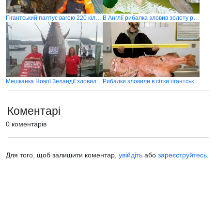
Гігантський палтус вагою 220 кілограмів
В Англії рибалка зловив золоту рибку
Мешканка Нової Зеландії зловила 400-кілограмового тунця
Рибалки зловили в сітки гігантського окуня
Коментарі
0 коментарів
Для того, щоб залишити коментар,
увійдіть
або
зареєструйтесь
.