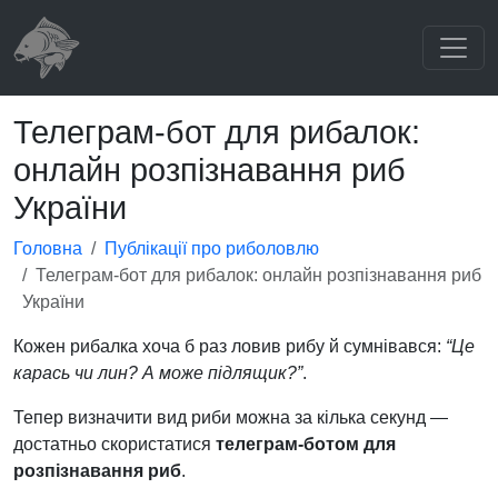
Телеграм-бот для рибалок:
онлайн розпізнавання риб
України
Головна
Публікації про риболовлю
Телеграм-бот для рибалок: онлайн розпізнавання риб
України
Кожен рибалка хоча б раз ловив рибу й сумнівався:
“Це
карась чи лин? А може підлящик?”
.
Тепер визначити вид риби можна за кілька секунд —
достатньо скористатися
телеграм-ботом для
розпізнавання риб
.