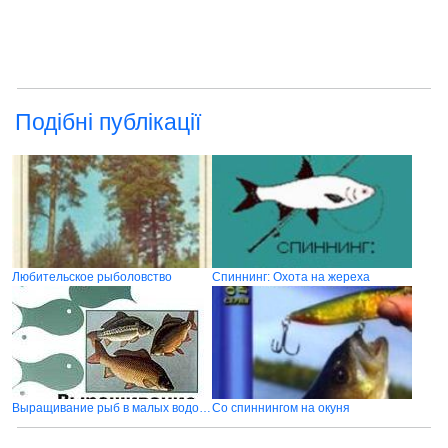
Подібні публікації
Любительское рыболовство
Спиннинг: Охота на жереха
Выращивание рыб в малых водоемах
Со спиннингом на окуня