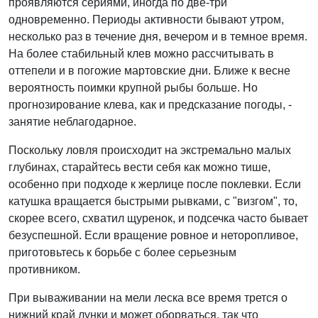
проявляются сериями, иногда по две-три
одновременно. Периоды активности бывают утром,
несколько раз в течение дня, вечером и в темное время.
На более стабильный клев можно рассчитывать в
оттепели и в погожие мартовские дни. Ближе к весне
вероятность поимки крупной рыбы больше. Но
прогнозирование клева, как и предсказание погоды, -
занятие неблагодарное.
Поскольку ловля происходит на экстремально малых
глубинах, старайтесь вести себя как можно тише,
особенно при подходе к жерлице после поклевки. Если
катушка вращается быстрыми рывками, с "визгом", то,
скорее всего, схватил щуренок, и подсечка часто бывает
безуспешной. Если вращение ровное и неторопливое,
приготовьтесь к борьбе с более серьезным
противником.
При вываживании на мели леска все время трется о
нижний край лунки и может оборваться, так что