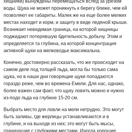
хищники) вынуждены перемещаться вслед за урезом
воды. Щука не может проникнуть к берегу ближе, чем ей
позволяют ее габариты. Малек же на еще более мелких
местах находит и корм, и защиту в виде ледяной крыши.
Возникает невидимая граница, на которой хищницы
поджидают потерявшую бдительность добычу. Этим и
определяется та глубина, на которой концентрация
активной щуки на мелководье максимальна.
Конечно, достоверно рассказать, что же происходит на
самом деле под толщей льда, могла бы только сама
щука, но в наши дни говорящие щуки попадаются
гораздо реже, чем во времена Емели. Для нас, однако,
более важен сам факт, что щуку ловить можно и нужно
из-подо льда на глубине 15-20 см.
Выбрать место для ловли на мели нетрудно. Это могут
быть заливы, где жерлицы устанавливаются и в
глубине, и на выходе из них; это могут быть мысы,
граничащие с глубокими местами. Иногда хорошие