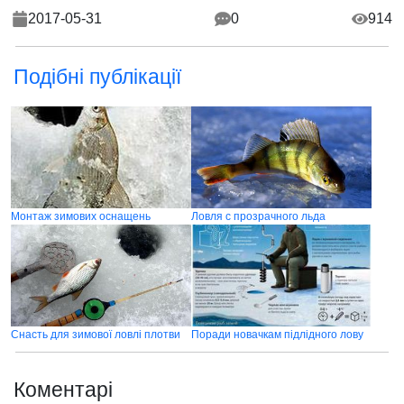
2017-05-31
0
914
Подібні публікації
Монтаж зимових оснащень
Ловля с прозрачного льда
Снасть для зимової ловлі плотви
Поради новачкам підлідного лову
Коментарі