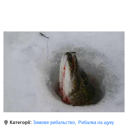
Категорії:
Зимове рибальство
Рибалка на щуку