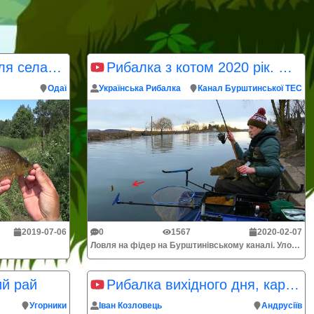
Карась на ставку біля села Одаї
Рибалка з котом 2020 рік. Бурштинський канал
Одаї
Українська Рибалка
Канал Бурштинської ТЕС
2019-07-06
0
1567
2020-02-07
Ловля на фідер на Бурштинівському каналі. Улов: плотва, окунь.
ий рай
Рибалка вихідного дня, карпфішинг
Угорники
Іван Козловець
Андрусіїв