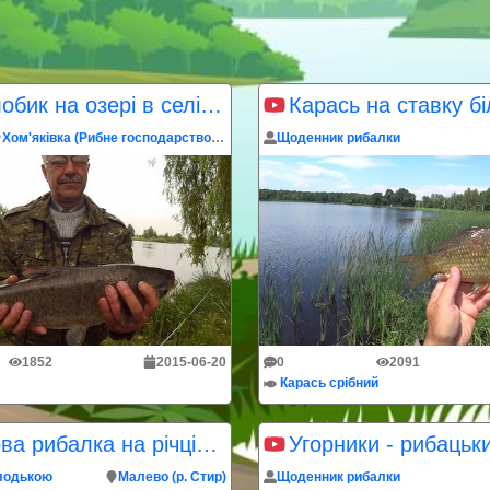
Товстолобик на озері в селі Хом'яківка
Хом'яківка (Рибне господарство "Тисмениця")
Щоденник рибалки
1852
2015-06-20
0
2091
Карась срібний
Спінінгова рибалка на річці Стир
Угорники - рибацьк
лодькою
Малево (р. Стир)
Щоденник рибалки