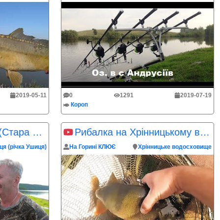
2019-05-11
0
1291
2019-07-19
Короп
Рибалка на Дністрі (Стара Ушиця) частина 1
Рибалка на Хрінницькому водосховищі
я (річка Ушиця)
На Горині КЛЮЄ
Хрінницьке водосховище