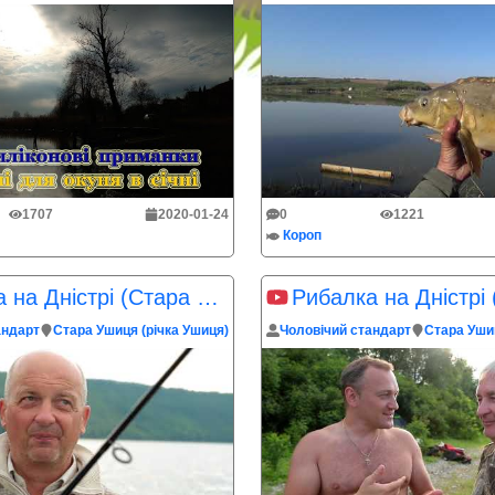
1707
2020-01-24
0
1221
Короп
Рибалка на Дністрі (Стара Ушиця) частина 2
андарт
Стара Ушиця (річка Ушиця)
Чоловічий стандарт
Стара Ушиц