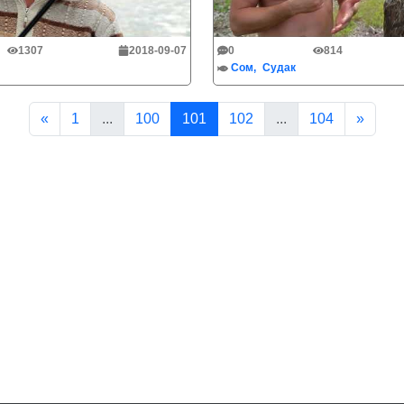
1307
2018-09-07
0
814
Сом
Судак
«
1
...
100
101
102
...
104
»