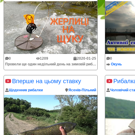
0
1209
2020-01-25
0
Провели ще один недільний день на зимовій риболовлі в селі Гвардійське на річці Смотрич.Пробували ловити щуку на жерлиці.В цей день дали можливість по...
Окунь
Вперше на цьому ставку
Щоденник рибалки
Ясенів-Пільний
Чоловічий ст