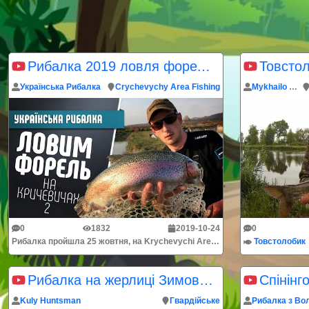
Рибалка 2019 ловля форелі. Кричевичі Area Fishing
Українська Рибалка
Crychevychy Area Fishing
Mykhailo Vulchyn
0
1832
2019-10-24
0
Рибалка пройшла 25 жовтня, на Krychevychi Area Fishing, що знаходиться в с.Плугів Золочівського району.Господарство являє собою мережу ставочків з вел...
Товстолобик
Рибалка на жерлицi Зимова рибалка
Kuly Huntsman
Гвардійське
Рибалка з Во