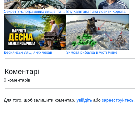
Секрет 3-кілограмових лящів: так ловить тільки 1% рибалок
Вчу Капітана Гака ловити Коропа
Деснянські лящі яких чекав
Зимова рибалка в місті Рівне
Коментарі
0 коментарів
Для того, щоб залишити коментар,
увійдіть
або
зареєструйтесь
.