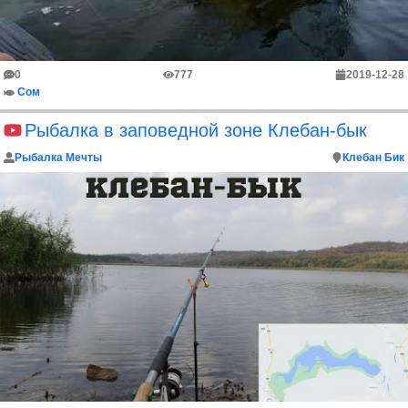
0
777
2019-12-28
Сом
Рыбалка в заповедной зоне Клебан-бык
Рыбалка Мечты
Клебан Бик