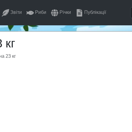
Звіти
Риби
Річки
Публікації
 кг
а 23 кг