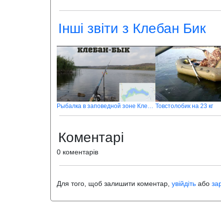
Інші звіти з Клебан Бик
Рыбалка в заповедной зоне Клебан-бык
Товстолобик на 23 кг
Коментарі
0 коментарів
Для того, щоб залишити коментар,
увійдіть
або
за