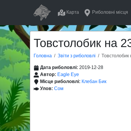
Карта
Риболовні місця
Товстолобик на 23
Головна
Звіти з риболовлі
Товстолобик н
Дата риболовлі:
2019-12-28
Автор:
Eagle Eye
Місце риболовлі:
Клебан Бик
Улов:
Сом