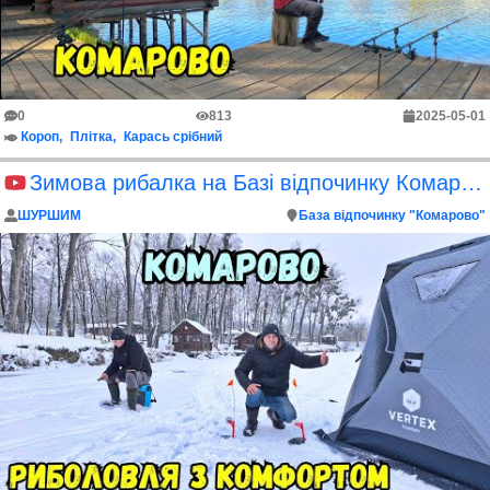
0
813
2025-05-01
Короп
Плітка
Карась срібний
Зимова рибалка на Базі відпочинку Комарово
ШУРШИМ
База відпочинку "Комарово"