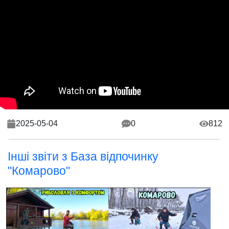
2025-05-04
0
812
Інші звіти з База відпочинку
"Комарово"