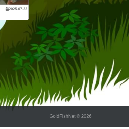
2025-07-22
GoldFіshNet © 2026