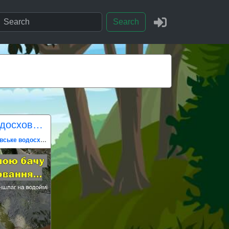
Search
В будній день на водосховищі аншлаг
Карачунівське водосховище