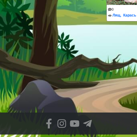
0
Лящ
Карась 