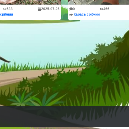
538
2025-07-26
0
466
срібний
Карась срібний