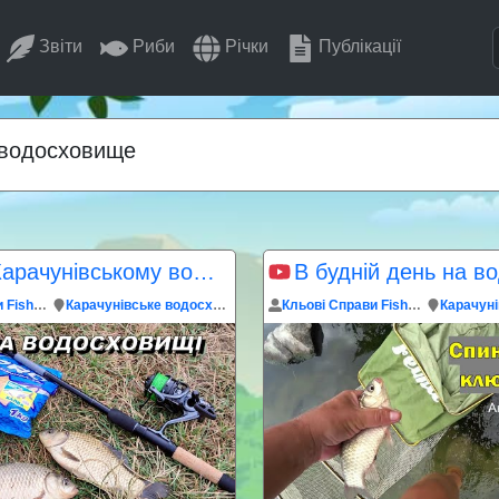
Звіти
Риби
Річки
Публікації
е водосховище
Ніч на Карачунівському водосховищі
Кльові Справи Fisherman
Карачунівське водосховище
Кльові Справи Fisherman