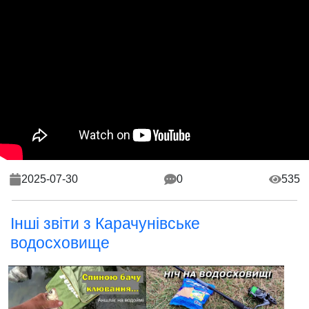
2025-07-30
0
535
Інші звіти з Карачунівське
водосховище