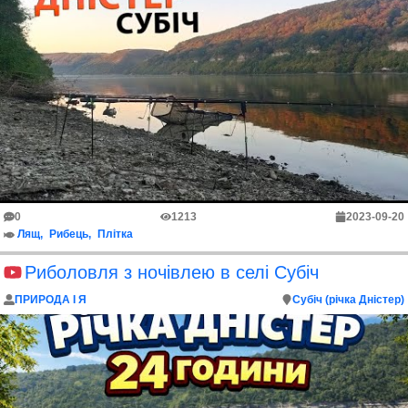
0
1213
2023-09-20
Лящ
Рибець
Плітка
Риболовля з ночівлею в селі Субіч
ПРИРОДА І Я
Субіч (річка Дністер)