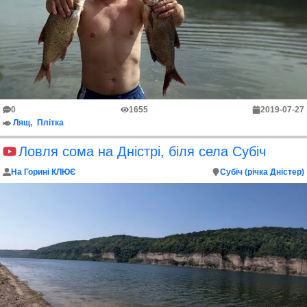
0
1655
2019-07-27
Лящ
Плітка
Ловля сома на Дністрі, біля села Субіч
На Горині КЛЮЄ
Субіч (річка Дністер)