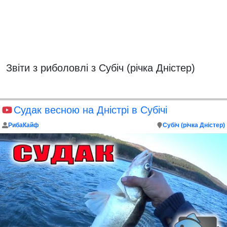
Звіти з риболовлі з Субіч (річка Дністер)
Судак весною на Дністрі в Субічі
РибаКайф
Субіч (річка Дністер)