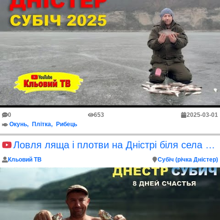
0
653
2025-03-01
Окунь
Плітка
Рибець
Ловля ляща і плотви на Дністрі біля села Субіч
Кльовий ТВ
Субіч (річка Дністер)