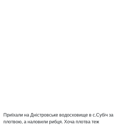
Приїхали на Дністровське водосховище в с.Субіч за
плотвою, а наловили рибця. Хоча плотва теж