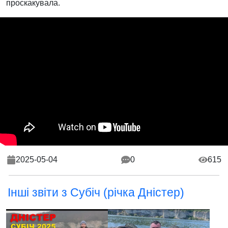
проскакувала.
2025-05-04
0
615
Інші звіти з Субіч (річка Дністер)