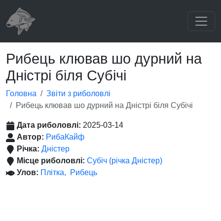
Рибець клював шо дурний на
Дністрі біля Субічі
Головна
Звіти з риболовлі
Рибець клював шо дурний на Дністрі біля Субічі
Дата риболовлі:
2025-03-14
Автор:
РибаКайф
Річка:
Дністер
Місце риболовлі:
Субіч (річка Дністер)
Улов:
Плітка
Рибець