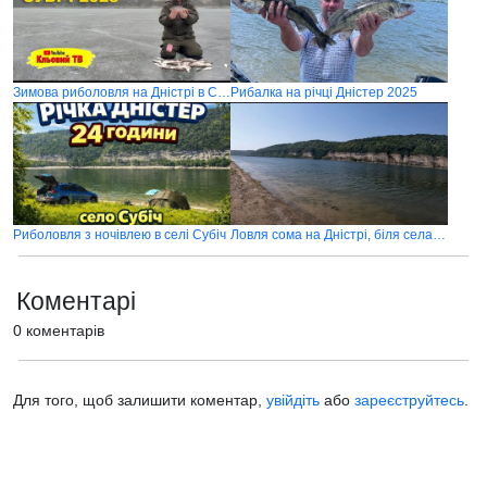
Зимова риболовля на Дністрі в Субічі 2025
Рибалка на річці Дністер 2025
Риболовля з ночівлею в селі Субіч
Ловля сома на Дністрі, біля села Субіч
Коментарі
0 коментарів
Для того, щоб залишити коментар,
увійдіть
або
зареєструйтесь
.