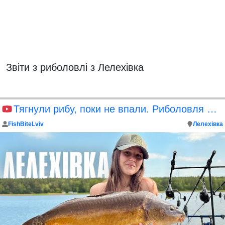
Звіти з риболовлі з Лелехівка
Тягнули рибу, поки не впали. Риболовля на Лелехівці
FishBiteLviv
Лелехівка