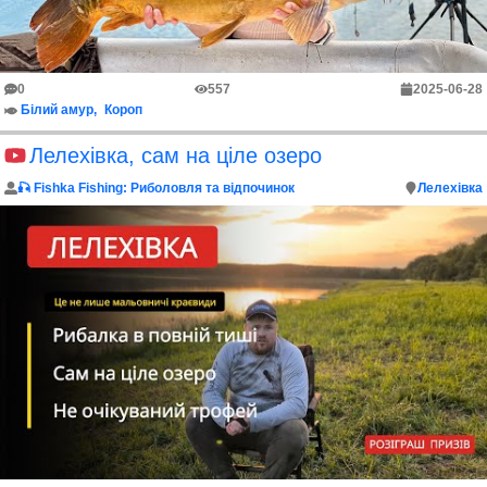
0
557
2025-06-28
Білий амур
Короп
Лелехівка, cам на ціле озеро
🎣 Fishka Fishing: Риболовля та відпочинок
Лелехівка