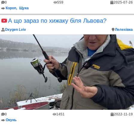
0
559
2025-07-26
Короп
Щука
А що зараз по хижаку біля Львова?
Oxygen Lviv
Лелехівка
0
1451
2022-11-19
Окунь