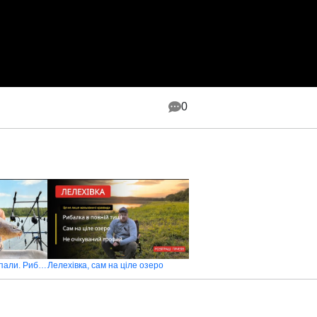
0
Тягнули рибу, поки не впали. Риболовля на Лелехівці
Лелехівка, cам на ціле озеро