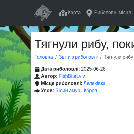
Карта
Риболовні місця
Тягнули рибу, пок
Головна
Звіти з риболовлі
Тягнули рибу
Дата риболовлі:
2025-06-28
Автор:
FishBiteLviv
Місце риболовлі:
Лелехівка
Улов:
Білий амур
Короп