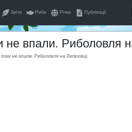
Звіти
Риби
Річки
Публікації
и не впали. Риболовля н
, поки не впали. Риболовля на Лелехівці