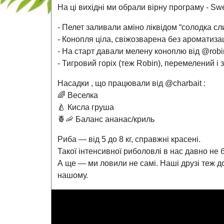
На ці вихідні ми обрали вірну програму - Swe
- Пелет заливали аміно ліквідом “солодка сли
- Конопля ціла, свіжозварена без ароматизац
- На старт давали мелену коноплю від @rob
- Тигровий горіх (теж Robin), перемелений і
Насадки , що працювали від @charbait :
🌈 Веселка
🍐 Кисла груша
🍍🦐 Баланс ананас/криль
Риба — від 5 до 8 кг, справжні красені.
Такої інтенсивної риболовлі в нас давно не 
А ще — ми ловили не самі. Наші друзі теж д
нашому.