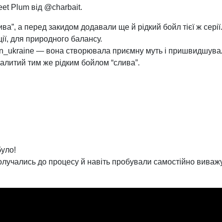
et Plum від @charbait.
ва”, а перед закидом додавали ще й рідкий бойл тієї ж серії
ії, для природного балансу.
in_ukraine — вона створювала приємну муть і пришвидшува
 залитий тим же рідким бойлом “слива”.
було!
олучались до процесу й навіть пробували самостійно виважу