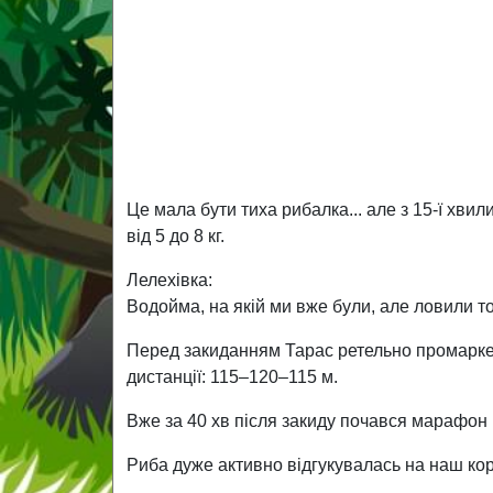
Це мала бути тиха рибалка... але з 15-ї хв
від 5 до 8 кг.
Лелехівка:
Водойма, на якій ми вже були, але ловили т
Перед закиданням Тарас ретельно промаркер
дистанції: 115–120–115 м.
Вже за 40 хв після закиду почався марафон к
Риба дуже активно відгукувалась на наш корм 