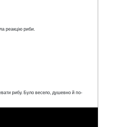
.
ла реакцію риби.
вати рибу. Було весело, душевно й по-