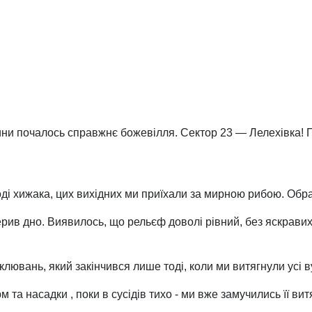
илини почалось справжнє божевілля. Сектор 23 — Лелехівка! 
оді хижака, цих вихідних ми приїхали за мирною рибою. Обра
ив дно. Виявилось, що рельєф доволі рівний, без яскравих
лювань, який закінчився лише тоді, коли ми витягнули усі в
та насадки , поки в сусідів тихо - ми вже замучились її витя