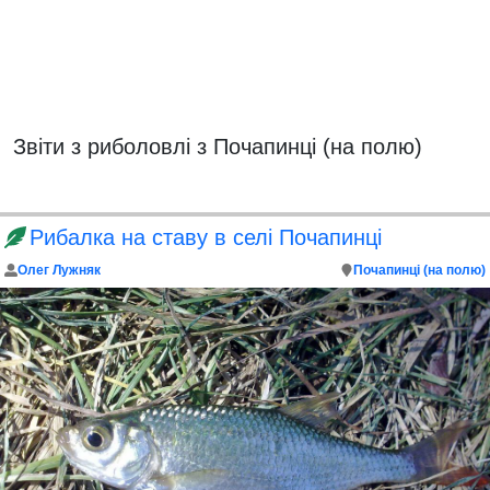
Звіти з риболовлі з Почапинці (на полю)
Рибалка на ставу в селі Почапинці
Олег Лужняк
Почапинці (на полю)