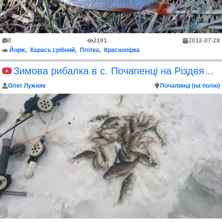
0
2191
2012-07-28
Йорж
Карась срібний
Плітка
Краснопірка
Зимова рибалка в с. Почапенці на Різдвяні свята 2016
Олег Лужняк
Почапинці (на полю)