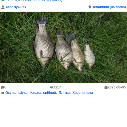
Олег Лужняк
Почапинці (на полю)
0
2117
2020-06-05
Окунь
Щука
Карась срібний
Плітка
Краснопірка