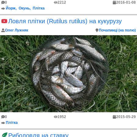
0
2212
2016-01-08
Йорж
Окунь
Плітка
Ловля плітки (Rutilus rutilus) на кукурузу
Олег Лужняк
Почапинці (на полю)
0
1952
2015-05-29
Плітка
Риболовля на ставку