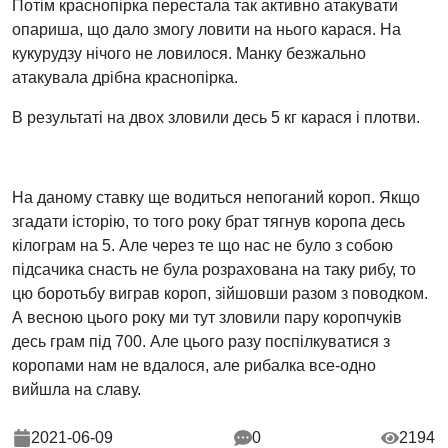
Потім краснопірка перестала так активно атакувати
опариша, що дало змогу ловити на нього карася. На
кукурудзу нічого не ловилося. Манку безжально
атакувала дрібна краснопірка.
В результаті на двох зловили десь 5 кг карася і плотви.
На даному ставку ще водиться непоганий короп. Якщо
згадати історію, то того року брат тягнув коропа десь
кілограм на 5. Але через те що нас не було з собою
підсачика снасть не була розрахована на таку рибу, то
цю боротьбу виграв короп, зійшовши разом з поводком.
А весною цього року ми тут зловили пару коропчуків
десь грам під 700. Але цього разу поспілкуватися з
коропами нам не вдалося, але рибалка все-одно
вийшла на славу.
2021-06-09
0
2194