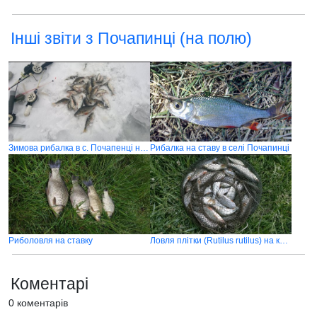
Інші звіти з Почапинці (на полю)
Зимова рибалка в с. Почапенці на Різдвяні свята 2016
Рибалка на ставу в селі Почапинці
Риболовля на ставку
Ловля плітки (Rutilus rutilus) на кукурузу
Коментарі
0 коментарів