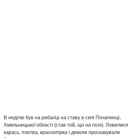
В неділю був на рибалці на ставу в селі Почапинці,
Хмельницької області (став той, що на полі). Ловилися
карась, плотва, краснопірка і деколи проскакували