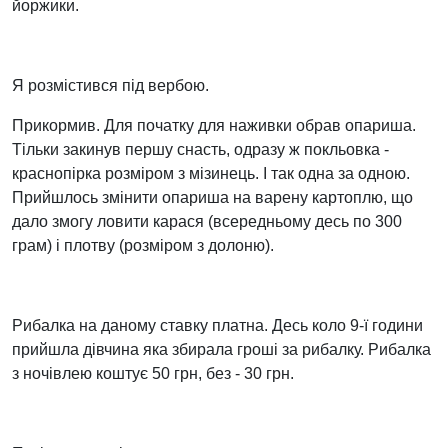
йоржики.
Я розмістився під вербою.
Прикормив. Для початку для наживки обрав опариша.
Тільки закинув першу снасть, одразу ж покльовка -
краснопірка розміром з мізинець. І так одна за одною.
Прийшлось змінити опариша на варену картоплю, що
дало змогу ловити карася (всередньому десь по 300
грам) і плотву (розміром з долоню).
Рибалка на даному ставку платна. Десь коло 9-ї години
прийшла дівчина яка збирала гроші за рибалку. Рибалка
з ночівлею коштує 50 грн, без - 30 грн.