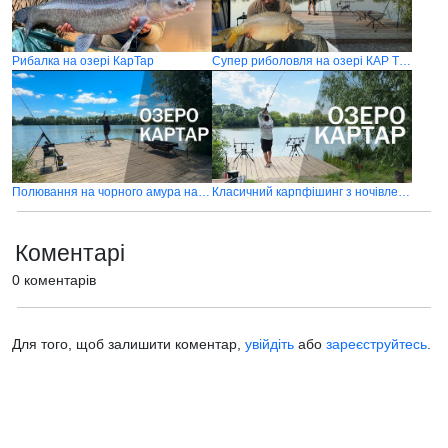
Рибалка на озері КарТар
Супер риболовля на озері КАР ТАР
Полювання на чорного амура на Озері Картар
Класичний карпфішинг з ночівлею на озері КарТар
Коментарі
0 коментарів
Для того, щоб залишити коментар,
увійдіть
або
зареєструйтесь
.