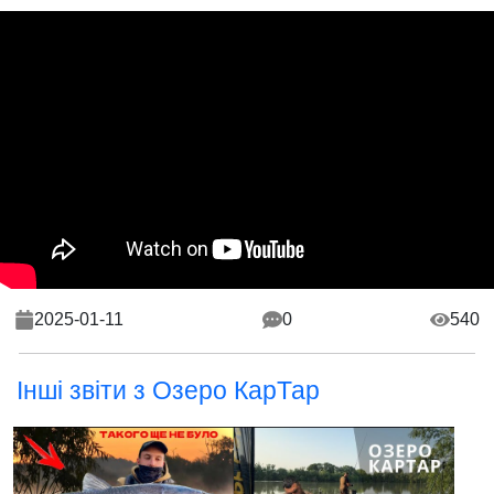
2025-01-11
0
540
Інші звіти з Озеро КарТар