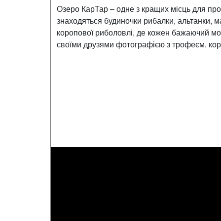
Озеро КарТар – одне з кращих місць для пров
знаходяться будиночки рибалки, альтанки, м
коропової риболовлі, де кожен бажаючий мож
своїми друзями фотографією з трофеєм, коро