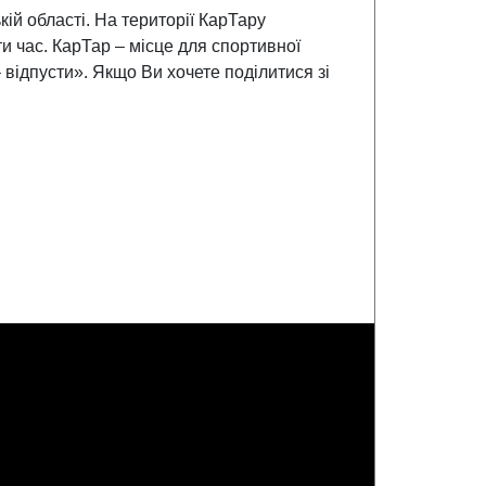
ій області. На території КарТару
и час. КарТар – місце для спортивної
відпусти». Якщо Ви хочете поділитися зі