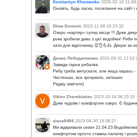
Kostiantyn Khomenko
2025-02-10 21:08
Оновіть, будь ласка, посилання на сайт і 
Dima Doronin
2023-11-08 20:23:32
Озеро «картер» супер місце !!! Дуже дяку
роки зробили диво з цієї водойми! Риби п
хати для відпочинку 👏👌💪👍. Дякую за не
Денис Лебединченко
2021-08-31 12:52:
Завжди гарна рибалка
Рибу треба випускати, але якщо карась - т
Чистенько, все зрозуміло, затишно
Раджу завітати)
Viktor Zherebiatiev
2023-10-16 06:23:15
Дуже чудове і комфортне озеро. Є будинки
slava8484
2023-04-30 18:08:27
Ми відкривали сезон 21.04.23 Водоймома 
комфортом просто ставиш палатку і розло