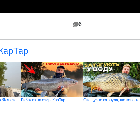
6
 КарТар
Carp Fishing. Будиночок біля озера КарТар
Рибалка на озері КарТар
Оце дурне клюнуло, шо воно та