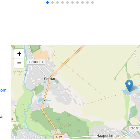
+
−
com
ка