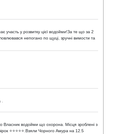
ає участь у розвитку цієї водойми!За те що за 2
дловлювався непогано по щуці, зручні вимости та
 .
що Власник водойми що охорона. Місця зроблені з
5 зірок ⭐⭐⭐⭐⭐.Взяли Чорного Амура на 12.5