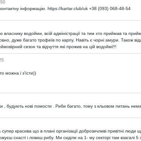
:50
контактну інформацію. https://kartar.club/uk +38 (093) 068-48-54
ю власнику водойми, всій адміністрації та тим хто приймав та прийм
овно, дуже багато трофеїв по карпу. Навіть є чорні амури. Також ві
ймовірний сезон та відчуття які прожив на цій водоймі!!!
25
о можна і з'їсти))
 , будують нові помости . Риби багато, тому з кльовом питань нема
супер красива що в плані організації доброзичливі привітні люди 
жуєш снасті і ловиш рибу. Ми сиділи на 1- му секторі там взагалі 