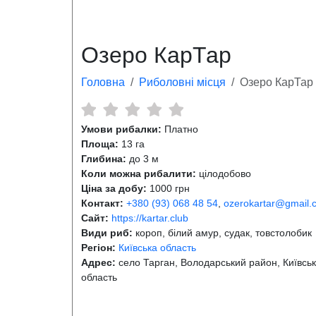
Озеро КарТар
Головна
Риболовні місця
Озеро КарТар
Умови рибалки:
Платно
Площа:
13 га
Глибина:
до 3 м
Коли можна рибалити:
цілодобово
Ціна за добу:
1000 грн
Контакт:
+380 (93) 068 48 54
,
ozerokartar@gmail.
Сайт:
https://kartar.club
Види риб:
короп, білий амур, судак, товстолобик
Регіон:
Київська область
Адрес:
cело Тарган, Володарський район, Київсь
область