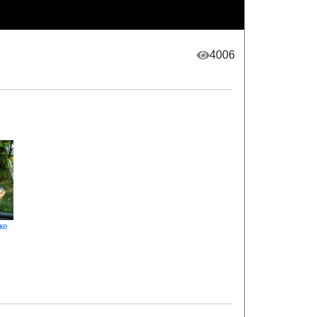
4006
ке