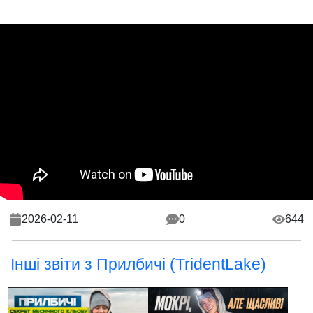
2026-02-11
0
644
Інші звіти з Прилбичі (TridentLake)