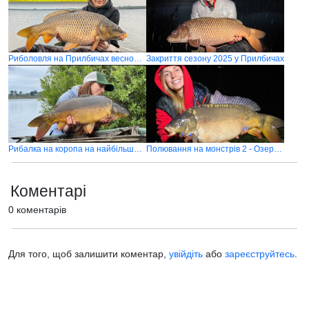
Риболовля на Прилбичах весною! Трофейний короп вже прокинувся
Закриття сезону 2025 у Прилбичах
Рибалка на коропа на найбільшому озері України
Полювання на монстрів 2 - Озеро Прилбичі
Коментарі
0 коментарів
Для того, щоб залишити коментар,
увійдіть
або
зареєструйтесь
.