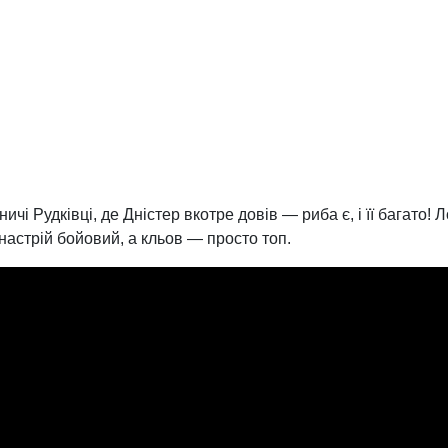
 Рудківці, де Дністер вкотре довів — риба є, і її багато! Л
настрій бойовий, а кльов — просто топ.