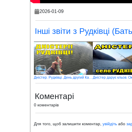
2026-01-09
Інші звіти з Рудківці (Бат
Дністер. Рудківці. День другий Кайфуєм від окуня і випускаємо знов багато щуки
Коментарі
0 коментарів
Для того, щоб залишити коментар,
увійдіть
або
за