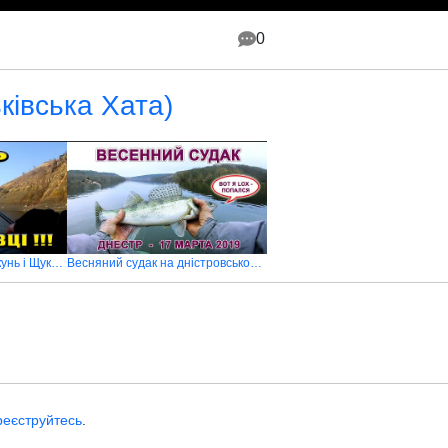
0
ьківська Хата)
Дністер дарує кльов. Окунь і Щука в Рудківцях
Весняний судак на дністровському водосховищі
реєструйтесь
.