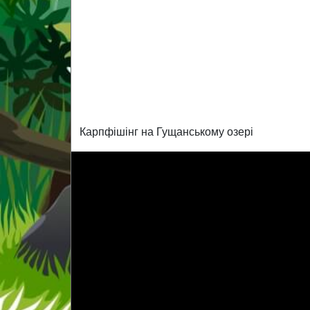
Карпфішінг на Гущанському озері