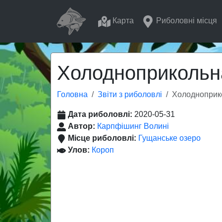
Карта
Риболовні місця
Холодноприкольна
Головна
Звіти з риболовлі
Холодноприко
Дата риболовлі:
2020-05-31
Автор:
Карпфішинг Волині
Місце риболовлі:
Гущанське озеро
Улов:
Короп