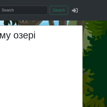
Search
му озері