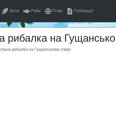
Звіти
Риби
Річки
Публікації
 рибалка на Гущансько
льна рибалка на Гущанському озері