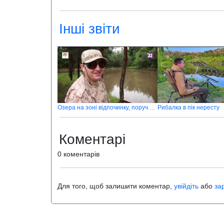
Інші звіти
Озера на зоні відпочинку, поруч з с. Великі Лази – ловля білого амура
Рибалка в пік нересту
Коментарі
0 коментарів
Для того, щоб залишити коментар,
увійдіть
або
за