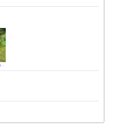
Кубанська знов попливла за вудочкою