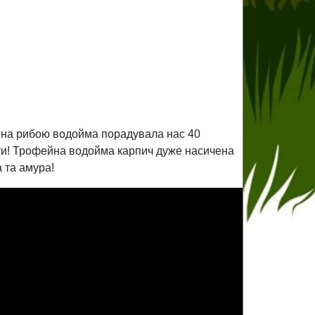
чена рибою водойма порадувала нас 40
чити! Трофейна водойма карпич дуже насичена
 та амура!