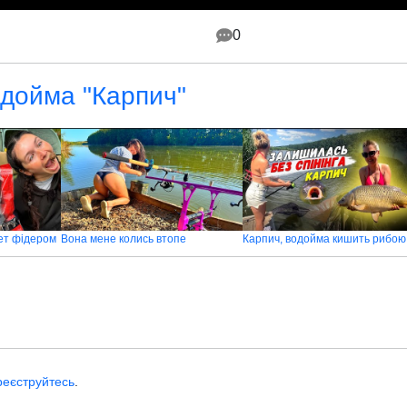
0
одойма "Карпич"
ет фідером
Вона мене колись втопе
Карпич, водойма кишить рибою
реєструйтесь
.