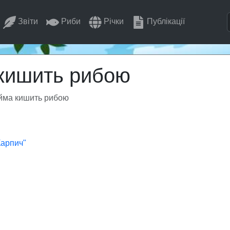
Звіти
Риби
Річки
Публікації
 кишить рибою
йма кишить рибою
Карпич"