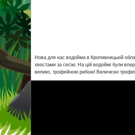
Нова для нас водойма в Кропивницькій обл
хвостами за сесію. На цій водоймі були впе
велико, трофейною рибою! Величезні трофеї 