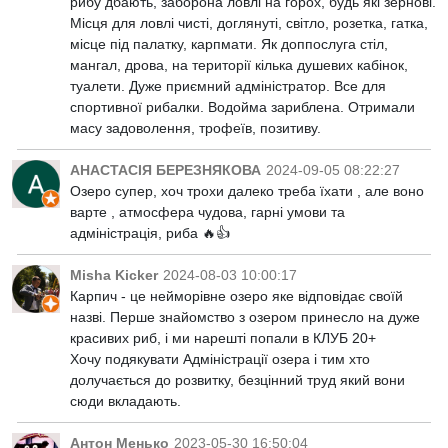
рибу дбають, заборона ловлі на горох, будь які зернові.
Місця для ловлі чисті, доглянуті, світло, розетка, гатка,
місце під палатку, карпмати. Як доппослуга стіл,
мангал, дрова, на території кілька душевих кабінок,
туалети. Дуже приємний адміністратор. Все для
спортивної рибалки. Водойма зариблена. Отримали
масу задоволення, трофеїв, позитиву.
АНАСТАСІЯ БЕРЕЗНЯКОВА
2024-09-05 08:22:27
Озеро супер, хоч трохи далеко треба їхати , але воно
варте , атмосфера чудова, гарні умови та
адміністрація, риба 🔥👍
Misha Kicker
2024-08-03 10:00:17
Карпич - це нейморівне озеро яке відповідає своїй
назві. Перше знайомство з озером принесло на дуже
красивих риб, і ми нарешті попали в КЛУБ 20+
Хочу подякувати Адміністрації озера і тим хто
долучається до розвитку, безцінний труд який вони
сюди вкладають.
Антон Менько
2023-05-30 16:50:04