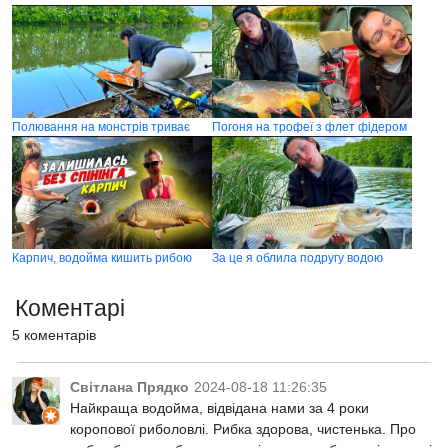
Полювання на монстрів триває
Погоня на трофеї з флет фідером
Карпич, водойма кишить рибою
За це я облила подругу водою
Коментарі
5 коментарів
Світлана Прядко
2024-08-18 11:26:35
Найкраща водойма, відвідана нами за 4 роки
коропової риболовлі. Рибка здорова, чистенька. Про