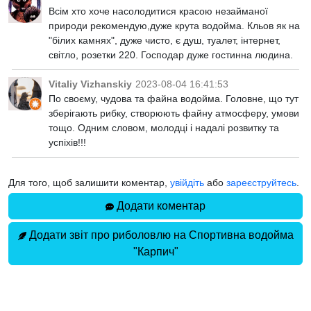
Всім хто хоче насолодитися красою незайманої
природи рекомендую,дуже крута водойма. Кльов як на
"білих камнях", дуже чисто, є душ, туалет, інтернет,
світло, розетки 220. Господар дуже гостинна людина.
Vitaliy Vizhanskiy
2023-08-04 16:41:53
По своєму, чудова та файна водойма. Головне, що тут
зберігають рибку, створюють файну атмосферу, умови
тощо. Одним словом, молодці і надалі розвитку та
успіхів!!!
Для того, щоб залишити коментар,
увійдіть
або
зареєструйтесь
.
Додати коментар
Додати звіт про риболовлю на Спортивна водойма
"Карпич"