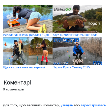
Риболовля в клубі рибалок "Відпочинок" 2025
Клуб рибалок "Відпочинок" село Соснівка, Київська область
Щука як дика клює на жерлиці
Перша Крига Сезону 2025
Коментарі
0 коментарів
Для того, щоб залишити коментар,
увійдіть
або
зареєструйтесь
.