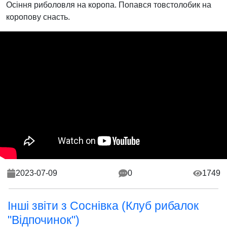
Осіння риболовля на коропа. Попався товстолобик на
коропову снасть.
2023-07-09
0
1749
Інші звіти з Соснівка (Клуб рибалок
"Відпочинок")