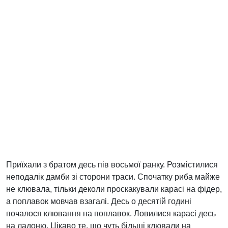
Приїхали з братом десь пів восьмої ранку. Розмістилися
неподалік дамби зі сторони траси. Спочатку риба майже
не клювала, тільки деколи проскакували карасі на фідер,
а поплавок мовчав взагалі. Десь о десятій годині
почалося клювання на поплавок. Ловилися карасі десь
на ладоню. Цікаво те, що чуть більші клювали на