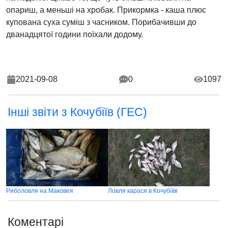
опариш, а меньші на хробак. Прикормка - каша плюс
купована суха суміш з часником. Порибачивши до
дванадцятої години поїхали додому.
2021-09-08
0
1097
Інші звіти з Кочубіїв (ГЕС)
Риболовля на Маковея
Ловля карася в Кочубіїві
Коментарі