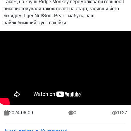
Також, на круші Ridge Monkey перемолювали горішок. І
використовували також пелет на старт, заливши його
ліквідом Tiger Nut/Sour Pear - мабуть, наш
найлюбиміший з усієї лінійки.
2024-06-09
0
1127