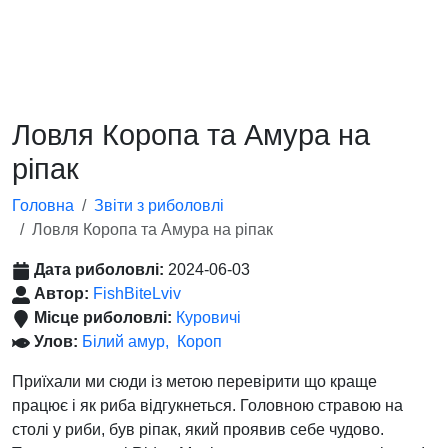
Ловля Коропа та Амура на
ріпак
Головна
Звіти з риболовлі
Ловля Коропа та Амура на ріпак
Дата риболовлі:
2024-06-03
Автор:
FishBiteLviv
Місце риболовлі:
Куровичі
Улов:
Білий амур
Короп
Приїхали ми сюди із метою перевірити що краще
працює і як риба відгукнеться. Головною стравою на
столі у риби, був ріпак, який проявив себе чудово.