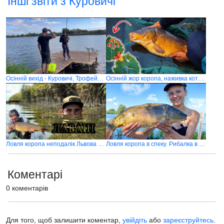
Інші звіти з Куровичі
Осінній вихід - Куровичі, Трофейний короп активувався
Осінній жор коропа, наживка котра розриває по холодній воді, рибалка сезону Куровичі
Ловля коропа неподалік Львова в липні
Ловля коропа в спеку. Рибалка в Куровичах
Коментарі
0 коментарів
Для того, щоб залишити коментар,
увійдіть
або
зареєструйтесь
.