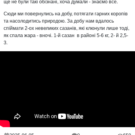
ще не були такі обізнані, хоча думали - знаємо все.
Сюди ми повернулись на добу, потягати гарних коропів
та насолодитись природою. За добу нам вдалось
спіймати 2-ох невеликих сазанів, які клюнули лише тоді,
як спала жара - вночі. 1-й сазан в районі 5-6 кг, 2- й 2,5-
3.