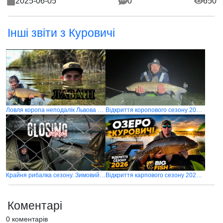
2025-06-05
0
650
Інші звіти з Куровичі
Ловля коропа неподалік Львова в липні
Відкриття коропового сезону 2024 на Озері Куровичі
Крайня рибалка сезону. Зимовий карпфішинг
Відкриття карпового сезону 2026 на озері Куровичі
Коментарі
0 коментарів