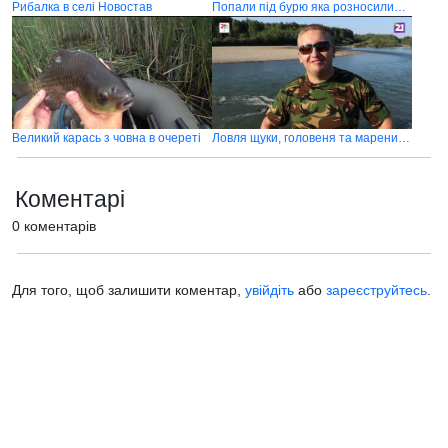
Рибалка в селі Новостав
Попали під бурю яка розносилила усе довкола
Великий карась з човна в очереті
Ловля щуки, головеня та марени на річці Тиса в селі Тисобикень (с. Бобове)
Коментарі
0 коментарів
Для того, щоб залишити коментар,
увійдіть
або
зареєструйтесь
.