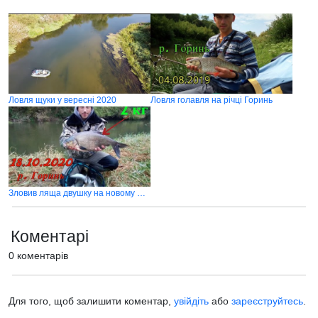
Ловля щуки у вересні 2020
Ловля голавля на річці Горинь
Зловив ляща двушку на новому місці
Коментарі
0 коментарів
Для того, щоб залишити коментар,
увійдіть
або
зареєструйтесь
.