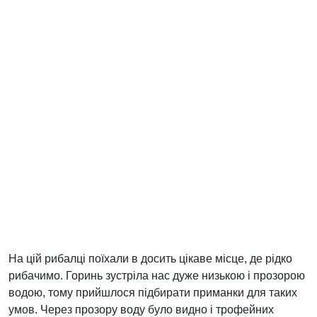
На цій рибалці поїхали в досить цікаве місце, де рідко
рибачимо. Горинь зустріла нас дуже низькою і прозорою
водою, тому прийшлося підбирати приманки для таких
умов. Через прозору воду було видно і трофейних