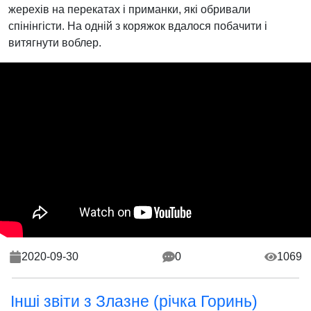
жерехів на перекатах і приманки, які обривали
спінінгісти. На одній з коряжок вдалося побачити і
витягнути воблер.
2020-09-30
0
1069
Інші звіти з Злазне (річка Горинь)