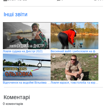
Інші звіти
Ловля судака на Дністрі 2021
Весняний вайб і риболовля на флет фідер
Відпочинок на водоймі Вільхівка 2025
Ловля карася, товстолоба та коропа на озері в селі Горбок
Коментарі
0 коментарів