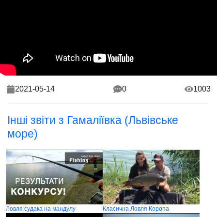
2021-05-14
0
1003
Інші звіти з Гамаліївка (Львівське
море)
Ловля судака на мандулу
Класична Ловля Коропа