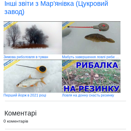
Інші звіти з Мар'янівка (Цукровий
завод)
Зимова риболовля в туман
Мабуть завершення ловлі риби з льоду в зимовому сезоні 2020-2021
Перший йорж в 2021 році
Ловля на донну снасть резинку
Коментарі
0 коментарів