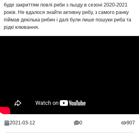
буде закриттям ловлі риби з льоду в сезоні 2020-2021
років. Не вдалося знайти активну рибу, з самого ранку
піймав декілька рибин і далі були лише пошуки риба та
рідкі клювання.
2021-03-12
0
907