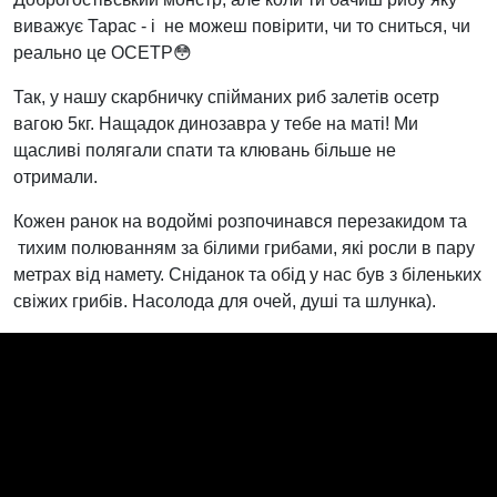
виважує Тарас - і не можеш повірити, чи то сниться, чи
реально це ОСЕТР😳
Так, у нашу скарбничку спійманих риб залетів осетр
вагою 5кг. Нащадок динозавра у тебе на маті! Ми
щасливі полягали спати та клювань більше не
отримали.
Кожен ранок на водоймі розпочинався перезакидом та
тихим полюванням за білими грибами, які росли в пару
метрах від намету. Сніданок та обід у нас був з біленьких
свіжих грибів. Насолода для очей, душі та шлунка).