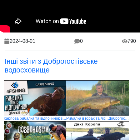
2024-08-01
0
790
Інші звіти з Доброгостівське
водосховище
Карпова рибалка та відпочинок в Доброгостові
Рибалка в горах та лісі. Доброгостів