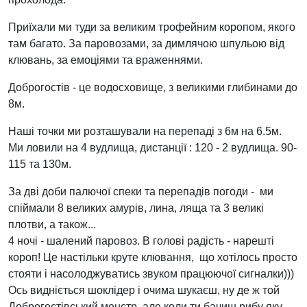
Приїхали ми туди за великим трофейним коропом, якого
там багато. За паровозами, за димлячою шпульою від
клювань, за емоціями та враженнями.
Доброгостів - це водосховище, з великими глибинами до
8м.
Наші точки ми розташували на перепаді з 6м на 6.5м.
Ми ловили на 4 вудлища, дистанції : 120 - 2 вудлища. 90-
115 та 130м.
За дві доби палючої спеки та перепадів погоди - ми
спіймали 8 великих амурів, лина, ляща та 3 великі
плотви, а також...
4 ночі - шалений паровоз. В голові радість - нарешті
короп! Це настільки круте клювання, що хотілось просто
стояти і насолоджуватись звуком працюючої сигналки)))
Ось видніється шоклідер і очима шукаєш, ну де ж той
Доброгостівський монстр, але коли ти бачиш рибу яку