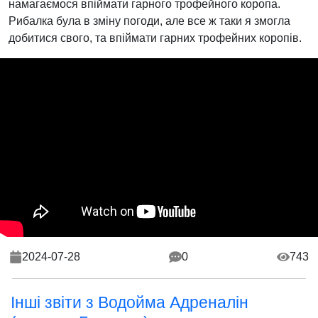
намагаємося впіймати гарного трофейного коропа.
Рибалка була в зміну погоди, але все ж таки я змогла
добитися свого, та впіймати гарних трофейних коропів.
2024-07-28
0
743
Інші звіти з Водойма Адреналін