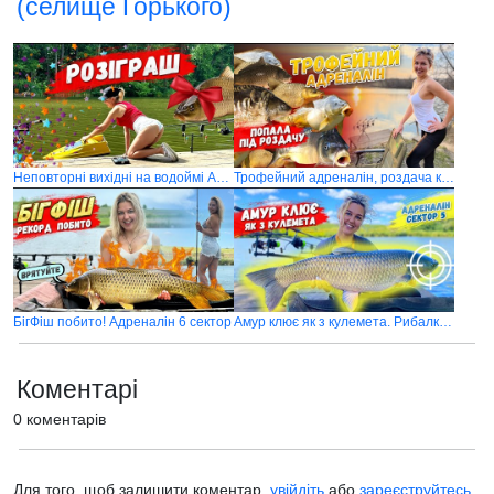
(селище Горького)
Неповторні вихідні на водоймі Адреналін
Трофейний адреналін, роздача коропа
БігФіш побито! Адреналін 6 сектор
Амур клює як з кулемета. Рибалка на водоймі Адреналін, сектор 5
Коментарі
0 коментарів
Для того, щоб залишити коментар,
увійдіть
або
зареєструйтесь
.