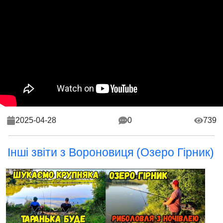
2025-04-28
0
739
Інші звіти з Вороновиця (Озеро Гірник)