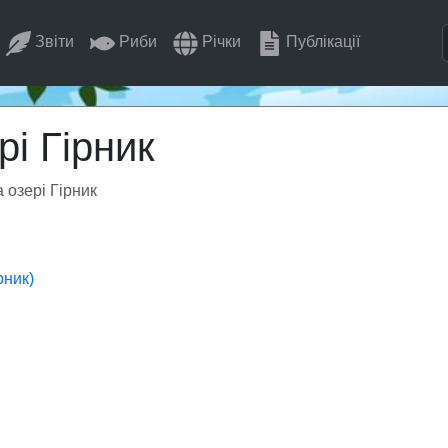
Звіти
Риби
Річки
Публікації
і Гірник
 озері Гірник
рник)