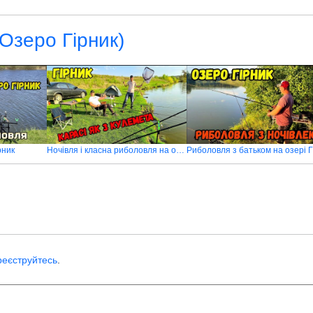
(Озеро Гірник)
рник
Ночівля і класна риболовля на озері Гірник
реєструйтесь
.