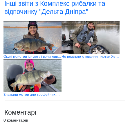
Інші звіти з Комплекс рибалки та
відпочинку "Дельта Дніпра"
Окуні монстри існують і вони живуть в Херсоні! Delta bass - серія 1
Не реальне клювання плотви Херсонської плотви
Зламали мотор але трофейних окунів спіймали! Delta BASS - серія 2
Коментарі
0 коментарів