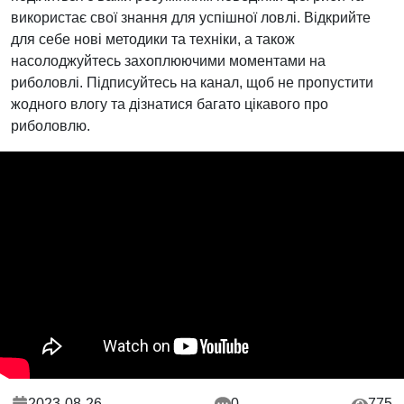
використає свої знання для успішної ловлі. Відкрийте
для себе нові методики та техніки, а також
насолоджуйтесь захоплюючими моментами на
риболовлі. Підписуйтесь на канал, щоб не пропустити
жодного влогу та дізнатися багато цікавого про
риболовлю.
2023-08-26
0
775