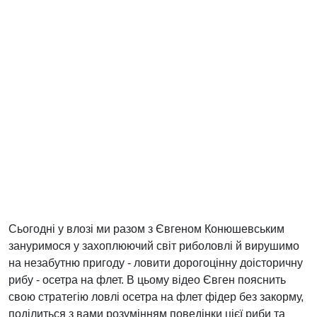
Сьогодні у влозі ми разом з Євгеном Конюшевським
зануримося у захоплюючий світ риболовлі й вирушимо
на незабутню пригоду - ловити дорогоцінну доісторичну
рибу - осетра на флет. В цьому відео Євген пояснить
свою стратегію ловлі осетра на флет фідер без закорму,
поділиться з вами розумінням поведінки цієї риби та