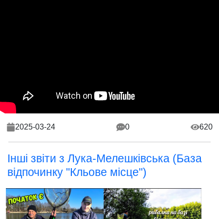
2025-03-24
0
620
Інші звіти з Лука-Мелешківська (База
відпочинку "Кльове місце")