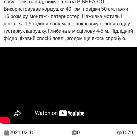
лову - земснаряд, нижче шлюза РІВНЕАЗОТ.
Використовував кормушки 40 грм, повідки 50 см, гачки
16 розміру, монтаж - патерностер. Наживка мотиль і
пінка. За 1,5 години лову мав 1 покльовку і зловив одну
густерку-лаврушку. Глибина в місці лову 4-5 м. Підлідний
фідер цікавий спосіб ловлі, згодом ще якось спробую.
2021-02-10
0
1079