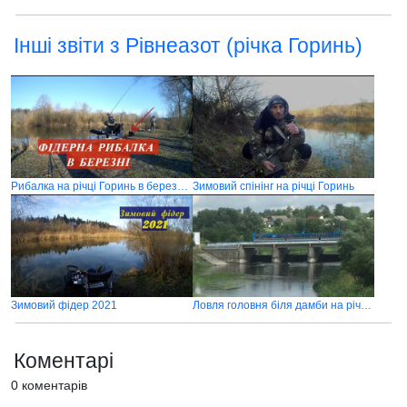
Інші звіти з Рівнеазот (річка Горинь)
Рибалка на річці Горинь в березні 2021
Зимовий спінінг на річці Горинь
Зимовий фідер 2021
Ловля головня біля дамби на річці Горинь
Коментарі
0 коментарів