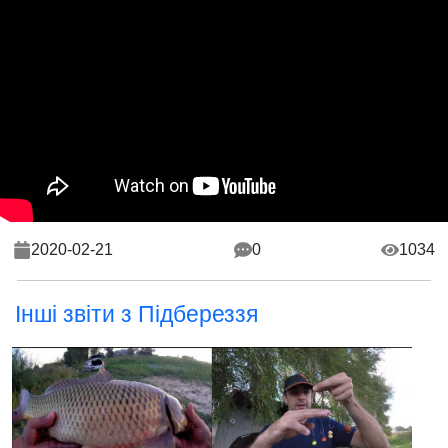
2020-02-21
0
1034
Інші звіти з Підбереззя