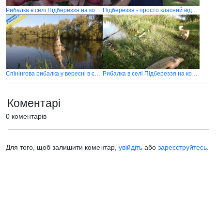
Рибалка в селі Підбереззя на коропа з ночівкою (Частина 2)
Підбереззя - просто класний відпочинок
Спінінгова рибалка у вересні в селі Підбереззя
Рибалка в селі Підбереззя на коропа з ночівкою (Частина 1)
Коментарі
0 коментарів
Для того, щоб залишити коментар,
увійдіть
або
зареєструйтесь
.