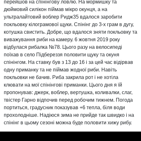
перейшов на спінінгову ловлю. На мормишку та
дюймовий силікон піймав мікро окунця, а на
ультралайтовий воблер Ридж35 вдалося заробити
покльовку кілограмової щуки. Спінінг до 3-х грам в дугу,
котушка свистить. Добре, що вдалося зняти покльовку та
виважування риби на камеру. 6 жовтня 2019 року
відбулася рибалка №78. Цього разу на велосипеді
поїхав в село Підбереззя половити щуку та окуня
спінінгом. На ставку був з 13 до 16 і за цей час відірвав
одну приманку та не піймав жодної риби. Навіть
покльовки не бачив. Риба закрила рот і не хотіла
клювати на мої спінінгові приманки. Цього дня я їй
пропонував: джерк, воблер, вертушка, коливалки, слаг,
твістер Гарно відпочив перед робочим тижнем. Погода
портиться, градусник показував +6 тепла, біля води
прохолодніше. Надіюся зима не прийде так швидко і на
спінінг в цьому сезоні можна буде половити хижу рибу.